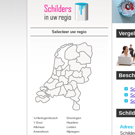
Selecteer uw regio
Vergel
Beschi
Sc
Sc
Sc
Schild
's-Hertogenbosch
Groningen
't Gooi
Haarlem
Adres:
Alkmaar
Leiden
Amersfoort
Nijmegen
Schilde