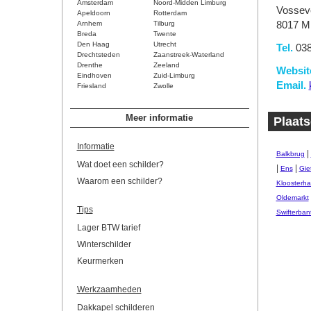
Amsterdam
Noord-Midden Limburg
Vossev
Apeldoorn
Rotterdam
Arnhem
Tilburg
8017 M
Breda
Twente
Den Haag
Utrecht
Tel.
038
Drechtsteden
Zaanstreek-Waterland
Drenthe
Zeeland
Websit
Eindhoven
Zuid-Limburg
Email.
Friesland
Zwolle
Meer informatie
Plaats
Informatie
|
Balkbrug
Wat doet een schilder?
|
|
Ens
Gie
Waarom een schilder?
Kloosterha
Oldemarkt
Tips
Swifterban
Lager BTW tarief
Winterschilder
Keurmerken
Werkzaamheden
Dakkapel schilderen