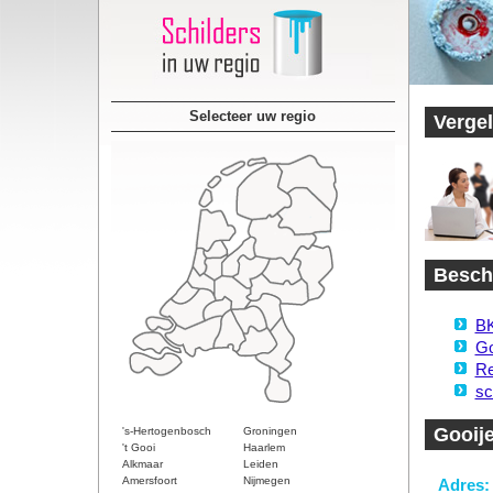
Selecteer uw regio
Vergel
Beschi
BK
Go
Re
sc
Gooije
's-Hertogenbosch
Groningen
't Gooi
Haarlem
Alkmaar
Leiden
Amersfoort
Nijmegen
Adres: