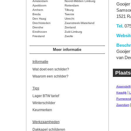
Amsterdam
Noord-Midden Limburg
Gooijer
Apeldoorn
Rotterdam
Samso
Arnhem
Tilburg
Breda
Twente
1521 R
Den Haag
Utrecht
Drechtsteden
Zaanstreek-Waterland
Tel.
075
Drenthe
Zeeland
Eindhoven
Zuid-Limburg
Websit
Friesland
Zwolle
Beschri
Meer informatie
Gooijer
van Dec
Informatie
Wat doet een schilder?
Plaats
Waarom een schilder?
Assendelft
Tips
|
Kwadijk
L
Lager BTW tarief
Purmeren
Winterschilder
Zaandam
Keurmerken
Werkzaamheden
Dakkapel schilderen