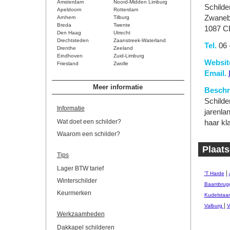
Amsterdam
Noord-Midden Limburg
Schilde
Apeldoorn
Rotterdam
Zwaneb
Arnhem
Tilburg
Breda
Twente
1087 C
Den Haag
Utrecht
Drechtsteden
Zaanstreek-Waterland
Tel.
06 
Drenthe
Zeeland
Eindhoven
Zuid-Limburg
Websit
Friesland
Zwolle
Email.
Meer informatie
Beschri
Schilde
Informatie
jarenla
Wat doet een schilder?
haar kl
Waarom een schilder?
Plaat
Tips
Lager BTW tarief
|
'T Harde
Winterschilder
Baambrug
Keurmerken
Kudelstaar
|
Valburg
V
Werkzaamheden
Dakkapel schilderen