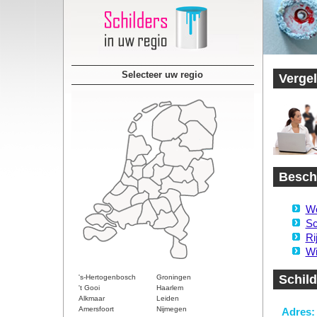
Selecteer uw regio
Vergel
Besch
Wo
Sc
Ri
Wi
Schild
's-Hertogenbosch
Groningen
't Gooi
Haarlem
Alkmaar
Leiden
Amersfoort
Nijmegen
Adres: