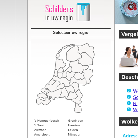
Selecteer uw regio
Vergel
Beschi
Wo
Sc
Ri
Wi
Wolke
's-Hertogenbosch
Groningen
't Gooi
Haarlem
Alkmaar
Leiden
Amersfoort
Nijmegen
Adres: