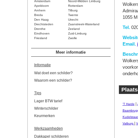
Amsterdam
Noord-Midden Limburg
Wolker
Apeldoorn
Rotterdam
Admiraa
Arnhem
Tilburg
Breda
Twente
1055 M
Den Haag
Utrecht
Drechtsteden
Zaanstreek-Waterland
Tel.
020
Drenthe
Zeeland
Eindhoven
Zuid-Limburg
Websit
Friesland
Zwolle
Email.
Meer informatie
Beschri
Wolkers
Informatie
voorko
Wat doet een schilder?
onderho
Waarom een schilder?
Plaat
Tips
Lager BTW tarief
|
'T Harde
Winterschilder
Baambrug
Keurmerken
Kudelstaar
|
Valburg
V
Werkzaamheden
Dakkapel schilderen