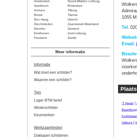
Amsterdam
Noord-Midden Limburg
Wolker
Apeldoorn
Rotterdam
Admiraa
Arnhem
Tilburg
Breda
Twente
1055 M
Den Haag
Utrecht
Drechtsteden
Zaanstreek-Waterland
Tel.
020
Drenthe
Zeeland
Eindhoven
Zuid-Limburg
Websit
Friesland
Zwolle
Email.
Meer informatie
Beschri
Wolkers
Informatie
voorko
Wat doet een schilder?
onderho
Waarom een schilder?
Plaat
Tips
Lager BTW tarief
|
'T Harde
Winterschilder
Baambrug
Keurmerken
Kudelstaar
|
Valburg
V
Werkzaamheden
Dakkapel schilderen