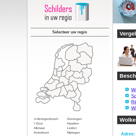
Selecteer uw regio
Vergel
Beschi
Wo
Sc
Ri
Wi
Wolke
's-Hertogenbosch
Groningen
't Gooi
Haarlem
Alkmaar
Leiden
Amersfoort
Nijmegen
Adres: