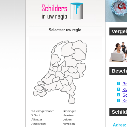
Selecteer uw regio
Vergel
Beschi
Br
Kl
Sc
Kr
Schild
's-Hertogenbosch
Groningen
't Gooi
Haarlem
Alkmaar
Leiden
Amersfoort
Nijmegen
Adres: