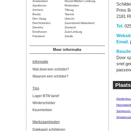
Amsterdam
Noord-Midden Limburg
Schilde
Apeldoorn
Rotterdam
Prins B
Arnhem
Tilburg
Breda
Twente
2181 R
Den Haag
Utrecht
Drechtsteden
Zaanstreek-Waterland
Tel.
025
Drenthe
Zeeland
Eindhoven
Zuid-Limburg
Websit
Friesland
Zwolle
Email.
Meer informatie
Beschri
Door sp
Informatie
snel ge
Wat doet een schilder?
passend
Waarom een schilder?
Plaats
Tips
Lager BTW tarief
Aerdenhou
Winterschilder
Heemsker
Keurmerken
Santpoort
Vogelenza
Werkzaamheden
Dakkapel schilderen