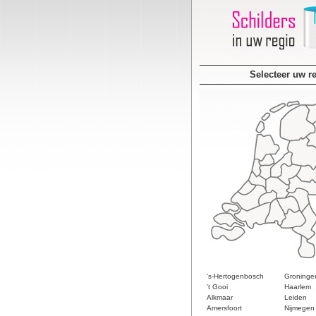
Selecteer uw r
's-Hertogenbosch
Groninge
't Gooi
Haarlem
Alkmaar
Leiden
Amersfoort
Nijmegen