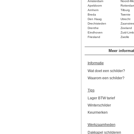
Amsterdam
Noord-Mi
Apeldoorn
Rotterda
Arnhem
Tilburg
Breda
Twente
Den Haag
Utrecht
Drechtsteden
Zaanstre
Drenthe
Zeeland
Eindhoven
Zuid-Limb
Friesland
Zwolle
Meer informat
Informatie
Wat doet een schilder?
Waarom een schilder?
Tips
Lager BTW tarief
Winterschilder
Keurmerken
Werkzaamheden
Dakkapel schilderen