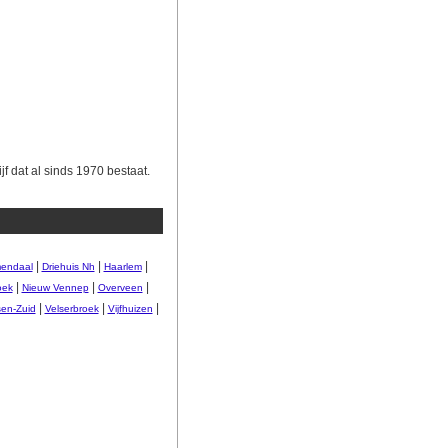
f dat al sinds 1970 bestaat.
|
|
|
endaal
Driehuis Nh
Haarlem
|
|
|
oek
Nieuw Vennep
Overveen
|
|
|
sen-Zuid
Velserbroek
Vijfhuizen