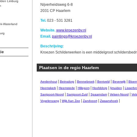
dden Limburg
Nijverheidsweg 6-8
m
2031 CP Haarlem
Tel.
023 - 531 3281
ek-Waterland
Website.
www.kroezenbv.nl
urg
Email.
paintings@kroezenbv.nl
Beschrijving:
ie
Kroezen Schilderwerken is een middelgroot schildersbedrij
Plaatsen in de regio Haarlem
|
|
|
|
|
Aerdenhout
Beinsdorp
Bennebroek
Bentveld
Beverwijk
Bloem
|
|
|
|
|
Heemskerk
Heemstede
Hillegom
Hoofddorp
Ijmuiden
Lisserbr
|
|
|
|
Santpoort-Noord
Santpoort-Zuid
Spaarndam
Velsen-Noord
Vel
|
|
|
|
Vogelenzang
Wijk Aan Zee
Zandvoort
Zwaanshoek