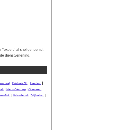
 ‘’expert’’ al snel genoemd.
e dienstverlening.
|
|
|
endaal
Driehuis Nh
Haarlem
|
|
|
oek
Nieuw Vennep
Overveen
|
|
|
sen-Zuid
Velserbroek
Vijfhuizen