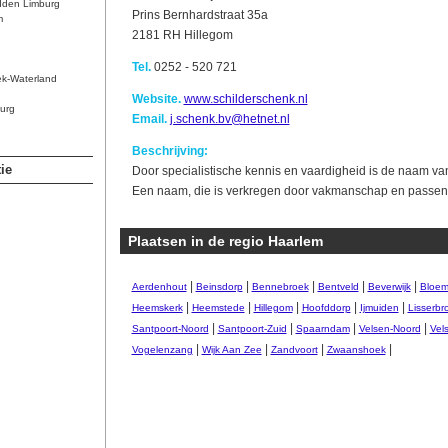
dden Limburg
Prins Bernhardstraat 35a
m
2181 RH Hillegom
Tel.
0252 - 520 721
ek-Waterland
Website.
www.schilderschenk.nl
urg
Email.
j.schenk.bv@hetnet.nl
Beschrijving:
ie
Door specialistische kennis en vaardigheid is de naam van
Een naam, die is verkregen door vakmanschap en passend
Plaatsen in de regio Haarlem
|
|
|
|
|
Aerdenhout
Beinsdorp
Bennebroek
Bentveld
Beverwijk
Bloem
|
|
|
|
|
Heemskerk
Heemstede
Hillegom
Hoofddorp
Ijmuiden
Lisserbr
|
|
|
|
Santpoort-Noord
Santpoort-Zuid
Spaarndam
Velsen-Noord
Vel
|
|
|
|
Vogelenzang
Wijk Aan Zee
Zandvoort
Zwaanshoek