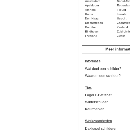
Amsterdam
Noord-Mi
Apeldoorn
Rotterda
Arnhem
Tilburg
Breda
Twente
Den Haag
Utrecht
Drechtsteden
Zaanstre
Drenthe
Zeeland
Eindhoven
Zuid-Limb
Friesland
Zwolle
Meer informat
Informatie
Wat doet een schilder?
Waarom een schilder?
Tips
Lager BTW tarief
Winterschilder
Keurmerken
Werkzaamheden
Dakkapel schilderen