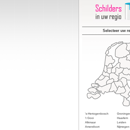
Selecteer uw r
's-Hertogenbosch
Groninge
't Gooi
Haarlem
Alkmaar
Leiden
Amersfoort
Nijmegen