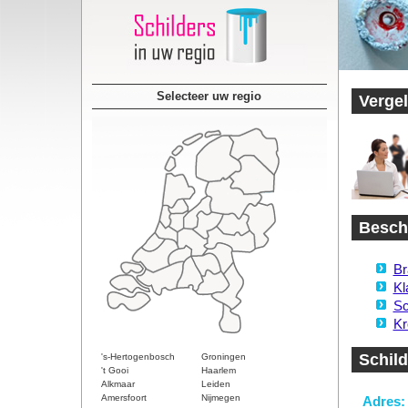
Selecteer uw regio
Vergel
Beschi
Br
Kl
Sc
Kr
Schild
's-Hertogenbosch
Groningen
't Gooi
Haarlem
Alkmaar
Leiden
Amersfoort
Nijmegen
Adres: