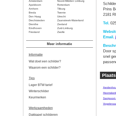
Amsterdam
Noord-Midden Limburg
Schilde
Apeldoorn
Rotterdam
Prins B
Arnhem
Tilburg
Breda
Twente
2181 R
Den Haag
Utrecht
Drechtsteden
Zaanstreek-Waterland
Tel.
025
Drenthe
Zeeland
Eindhoven
Zuid-Limburg
Websit
Friesland
Zwolle
Email.
Meer informatie
Beschri
Door sp
Informatie
snel ge
Wat doet een schilder?
passend
Waarom een schilder?
Plaats
Tips
Lager BTW tarief
Aerdenhou
Winterschilder
Heemsker
Keurmerken
Santpoort
Vogelenza
Werkzaamheden
Dakkapel schilderen