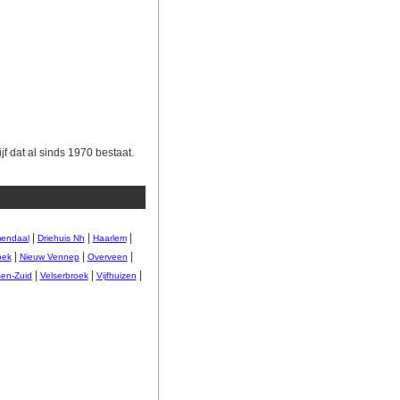
f dat al sinds 1970 bestaat.
|
|
|
endaal
Driehuis Nh
Haarlem
|
|
|
oek
Nieuw Vennep
Overveen
|
|
|
sen-Zuid
Velserbroek
Vijfhuizen