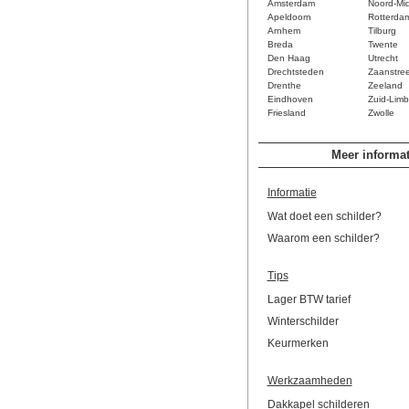
Amsterdam
Noord-Mi
Apeldoorn
Rotterda
Arnhem
Tilburg
Breda
Twente
Den Haag
Utrecht
Drechtsteden
Zaanstre
Drenthe
Zeeland
Eindhoven
Zuid-Limb
Friesland
Zwolle
Meer informat
Informatie
Wat doet een schilder?
Waarom een schilder?
Tips
Lager BTW tarief
Winterschilder
Keurmerken
Werkzaamheden
Dakkapel schilderen