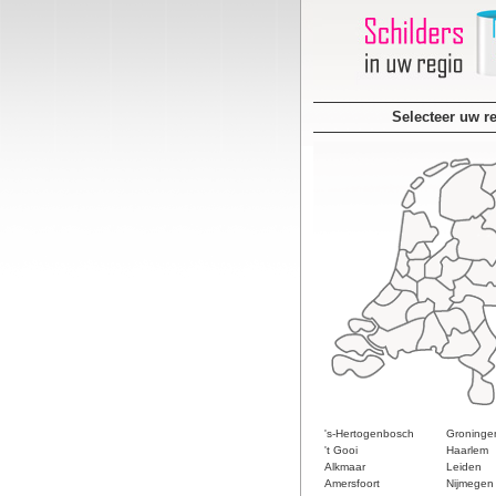
Selecteer uw r
's-Hertogenbosch
Groninge
't Gooi
Haarlem
Alkmaar
Leiden
Amersfoort
Nijmegen