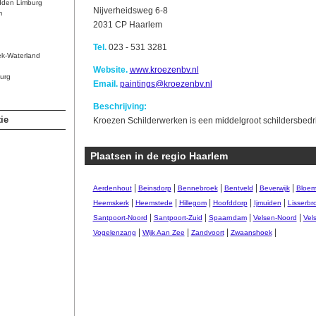
dden Limburg
Nijverheidsweg 6-8
m
2031 CP Haarlem
Tel.
023 - 531 3281
ek-Waterland
Website.
www.kroezenbv.nl
urg
Email.
paintings@kroezenbv.nl
Beschrijving:
ie
Kroezen Schilderwerken is een middelgroot schildersbedrij
Plaatsen in de regio Haarlem
|
|
|
|
|
Aerdenhout
Beinsdorp
Bennebroek
Bentveld
Beverwijk
Bloem
|
|
|
|
|
Heemskerk
Heemstede
Hillegom
Hoofddorp
Ijmuiden
Lisserbr
|
|
|
|
Santpoort-Noord
Santpoort-Zuid
Spaarndam
Velsen-Noord
Vel
|
|
|
|
Vogelenzang
Wijk Aan Zee
Zandvoort
Zwaanshoek