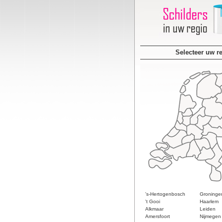
Selecteer uw r
's-Hertogenbosch
Groninge
't Gooi
Haarlem
Alkmaar
Leiden
Amersfoort
Nijmegen