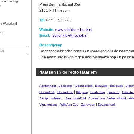
dden Limburg
Prins Bernhardstraat 35a
m
2181 RH Hillegom
Tel.
0252 - 520 721
ek-Waterland
Website.
www.schilderschenk.nl
urg
Email.
j.schenk.bv@hetnet.nl
Beschrijving:
ie
Door specialistische kennis en vaardigheid is de naam van
Een naam, die is verkregen door vakmanschap en passend
Plaatsen in de regio Haarlem
|
|
|
|
|
Aerdenhout
Beinsdorp
Bennebroek
Bentveld
Beverwijk
Bloem
|
|
|
|
|
Heemskerk
Heemstede
Hillegom
Hoofddorp
Ijmuiden
Lisserbr
|
|
|
|
Santpoort-Noord
Santpoort-Zuid
Spaarndam
Velsen-Noord
Vel
|
|
|
|
Vogelenzang
Wijk Aan Zee
Zandvoort
Zwaanshoek