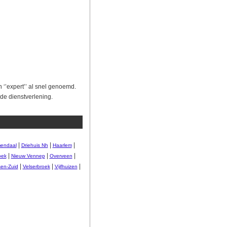
 ‘’expert’’ al snel genoemd.
e dienstverlening.
|
|
|
endaal
Driehuis Nh
Haarlem
|
|
|
oek
Nieuw Vennep
Overveen
|
|
|
sen-Zuid
Velserbroek
Vijfhuizen