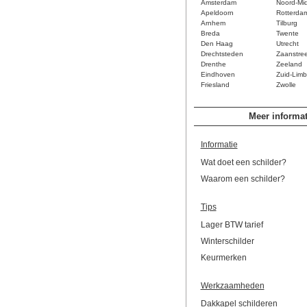
Amsterdam
Noord-Mi
Apeldoorn
Rotterda
Arnhem
Tilburg
Breda
Twente
Den Haag
Utrecht
Drechtsteden
Zaanstre
Drenthe
Zeeland
Eindhoven
Zuid-Limb
Friesland
Zwolle
Meer informat
Informatie
Wat doet een schilder?
Waarom een schilder?
Tips
Lager BTW tarief
Winterschilder
Keurmerken
Werkzaamheden
Dakkapel schilderen