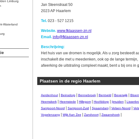
dden Limburg
Jan Steenstraat 50
m
2023 AP Haarlem
Tel.
023 - 527 1215
ek-Waterland
Website.
www.fklaassen-zn.nl
urg
Email.
info@fklaassen-zn.nl
Beschrijving:
ie
Het huis van uw dromen is mogelijk. Als u zorg besteedt a
inschakelt die met u meedenken, ook op de lange termijn, e
afwerking de uitstraling compleet maakt, bent u bij ons i
Plaatsen in de regio Haarlem
|
|
|
|
|
Aerdenhout
Beinsdorp
Bennebroek
Bentveld
Beverwijk
Bloem
|
|
|
|
|
Heemskerk
Heemstede
Hillegom
Hoofddorp
Ijmuiden
Lisserbr
|
|
|
|
Santpoort-Noord
Santpoort-Zuid
Spaarndam
Velsen-Noord
Vel
|
|
|
|
Vogelenzang
Wijk Aan Zee
Zandvoort
Zwaanshoek