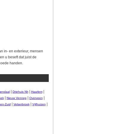
an in- en exterieur, mensen
n u beseft dat juist de
n goede handen.
|
|
|
endaal
Driehuis Nh
Haarlem
|
|
|
oek
Nieuw Vennep
Overveen
|
|
|
sen-Zuid
Velserbroek
Vijfhuizen