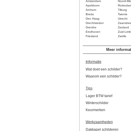
Amsterdam
Noord-Mi
Apeldoorn
Rotterda
Arnhem
Tilburg
Breda
Twente
Den Haag
Utrecht
Drechtsteden
Zaanstre
Drenthe
Zeeland
Eindhoven
Zuid-Limb
Friesland
Zwolle
Meer informat
Informatie
Wat doet een schilder?
Waarom een schilder?
Tips
Lager BTW tarief
Winterschilder
Keurmerken
Werkzaamheden
Dakkapel schilderen