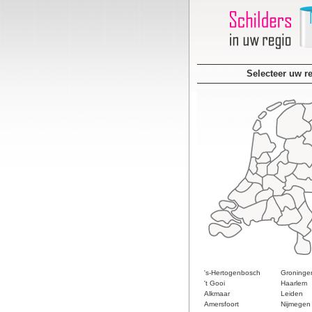
Selecteer uw r
's-Hertogenbosch
Groninge
't Gooi
Haarlem
Alkmaar
Leiden
Amersfoort
Nijmegen