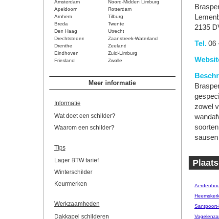
Amsterdam
Noord-Midden Limburg
Braspen
Apeldoorn
Rotterdam
Lemenb
Arnhem
Tilburg
Breda
Twente
2135 D
Den Haag
Utrecht
Drechtsteden
Zaanstreek-Waterland
Tel.
06 
Drenthe
Zeeland
Eindhoven
Zuid-Limburg
Websit
Friesland
Zwolle
Beschri
Meer informatie
Braspen
gespeci
Informatie
zowel v
Wat doet een schilder?
wandafw
soorten
Waarom een schilder?
sausen 
Tips
Lager BTW tarief
Plaats
Winterschilder
Keurmerken
Aerdenhou
Heemsker
Werkzaamheden
Santpoort
Dakkapel schilderen
Vogelenza