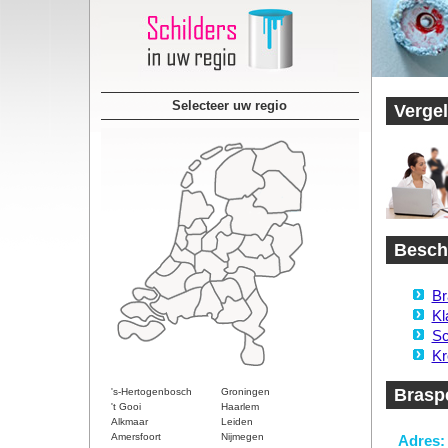
Selecteer uw regio
Vergel
Beschi
Br
Kl
Sc
Kr
Brasp
's-Hertogenbosch
Groningen
't Gooi
Haarlem
Alkmaar
Leiden
Amersfoort
Nijmegen
Adres: