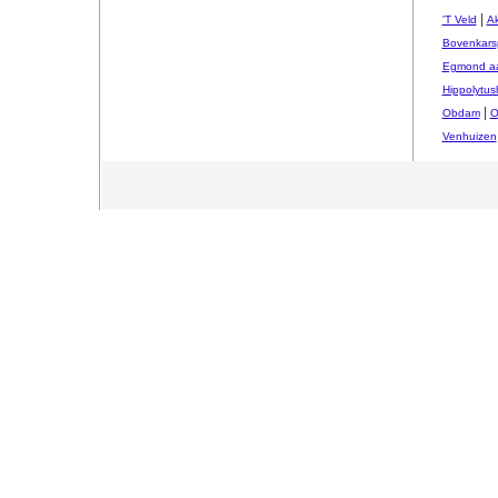
|
'T Veld
Ak
Bovenkars
Egmond aa
Hippolytus
|
Obdam
O
Venhuizen