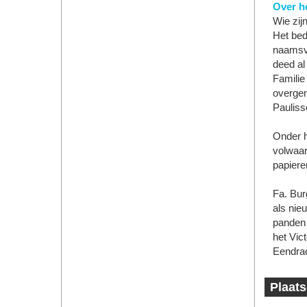
Over he
Wie zij
Het bed
naamsve
deed al
Familie
overge
Pauliss
Onder hu
volwaar
papiere
Fa. Bur
als ni
panden 
het Vic
Eendrac
Plaats