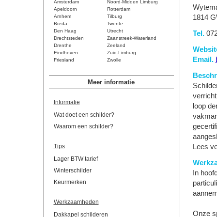
Amsterdam
Noord-Midden Limburg
Wytema
Apeldoorn
Rotterdam
Arnhem
Tilburg
1814 G
Breda
Twente
Den Haag
Utrecht
Tel.
072
Drechtsteden
Zaanstreek-Waterland
Drenthe
Zeeland
Websit
Eindhoven
Zuid-Limburg
Email.
Friesland
Zwolle
Beschri
Meer informatie
Schilde
verrich
Informatie
loop de
Wat doet een schilder?
vakmans
gecerti
Waarom een schilder?
aangesl
Tips
Lees ve
Lager BTW tarief
Werkz
Winterschilder
In hoof
Keurmerken
particu
aanneme
Werkzaamheden
Onze sp
Dakkapel schilderen