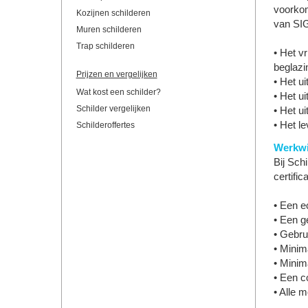
voorkom
Kozijnen schilderen
van SI
Muren schilderen
Trap schilderen
• Het vr
beglazi
Prijzen en vergelijken
• Het u
Wat kost een schilder?
• Het u
Schilder vergelijken
• Het u
• Het l
Schilderoffertes
Werkwi
Bij Schi
certifi
• Een e
• Een g
• Gebru
• Minim
• Minim
• Een co
• Alle 