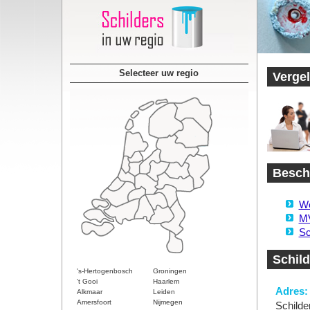
Selecteer uw regio
Vergel
Beschi
We
MV
Sc
Schild
's-Hertogenbosch
Groningen
't Gooi
Haarlem
Adres:
Alkmaar
Leiden
Amersfoort
Nijmegen
Schilde