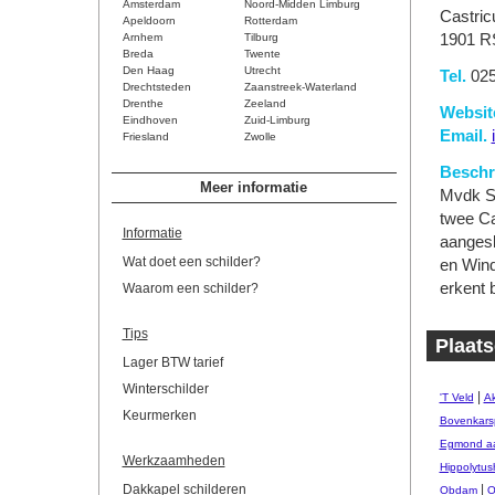
Amsterdam
Noord-Midden Limburg
Castri
Apeldoorn
Rotterdam
Arnhem
Tilburg
1901 R
Breda
Twente
Den Haag
Utrecht
Tel.
025
Drechtsteden
Zaanstreek-Waterland
Drenthe
Zeeland
Websit
Eindhoven
Zuid-Limburg
Email.
Friesland
Zwolle
Beschri
Meer informatie
Mvdk Sc
twee Ca
Informatie
aangesl
Wat doet een schilder?
en Wind
erkent 
Waarom een schilder?
Tips
Plaats
Lager BTW tarief
Winterschilder
|
'T Veld
Ak
Keurmerken
Bovenkars
Egmond aa
Werkzaamheden
Hippolytus
Dakkapel schilderen
|
Obdam
O