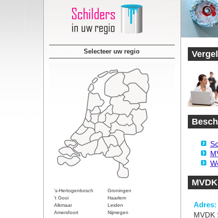
Selecteer uw regio
Vergel
Beschi
Sc
MV
We
MVDK 
's-Hertogenbosch
Groningen
't Gooi
Haarlem
Adres:
Alkmaar
Leiden
Amersfoort
Nijmegen
MVDK S