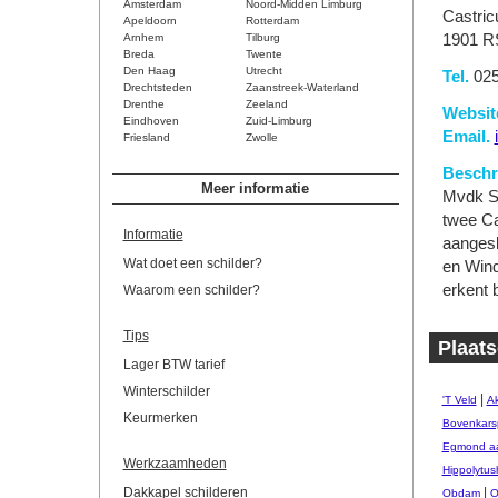
Amsterdam
Noord-Midden Limburg
Castri
Apeldoorn
Rotterdam
Arnhem
Tilburg
1901 R
Breda
Twente
Den Haag
Utrecht
Tel.
025
Drechtsteden
Zaanstreek-Waterland
Drenthe
Zeeland
Websit
Eindhoven
Zuid-Limburg
Email.
Friesland
Zwolle
Beschri
Meer informatie
Mvdk Sc
twee Ca
Informatie
aangesl
Wat doet een schilder?
en Wind
erkent 
Waarom een schilder?
Tips
Plaats
Lager BTW tarief
Winterschilder
|
'T Veld
Ak
Keurmerken
Bovenkars
Egmond aa
Werkzaamheden
Hippolytus
Dakkapel schilderen
|
Obdam
O