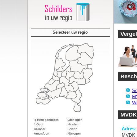
Selecteer uw regio
Vergel
Beschi
Sc
MV
We
MVDK 
's-Hertogenbosch
Groningen
't Gooi
Haarlem
Adres:
Alkmaar
Leiden
Amersfoort
Nijmegen
MVDK S