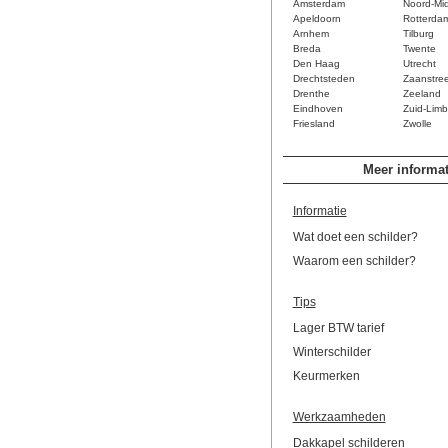
Amsterdam
Noord-Mi
Apeldoorn
Rotterda
Arnhem
Tilburg
Breda
Twente
Den Haag
Utrecht
Drechtsteden
Zaanstre
Drenthe
Zeeland
Eindhoven
Zuid-Limb
Friesland
Zwolle
Meer informat
Informatie
Wat doet een schilder?
Waarom een schilder?
Tips
Lager BTW tarief
Winterschilder
Keurmerken
Werkzaamheden
Dakkapel schilderen