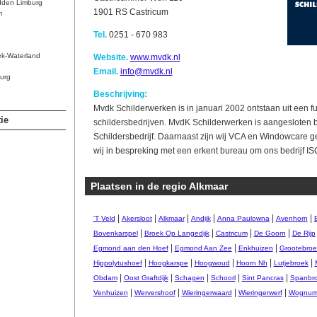
dden Limburg
1901 RS Castricum
m
Tel.
0251 - 670 983
ek-Waterland
Website.
www.mvdk.nl
Email.
info@mvdk.nl
urg
Beschrijving:
Mvdk Schilderwerken is in januari 2002 ontstaan uit een 
ie
schildersbedrijven. MvdK Schilderwerken is aangesloten bi
Schildersbedrijf. Daarnaast zijn wij VCA en Windowcare ge
wij in bespreking met een erkent bureau om ons bedrijf ISO
Plaatsen in de regio Alkmaar
|
|
|
|
|
|
'T Veld
Akersloot
Alkmaar
Andijk
Anna Paulowna
Avenhorn
|
|
|
|
Bovenkarspel
Broek Op Langedijk
Castricum
De Goorn
De Rijp
|
|
|
Egmond aan den Hoef
Egmond Aan Zee
Enkhuizen
Grootebroe
|
|
|
|
|
Hippolytushoef
Hoogkarspe
Hoogwoud
Hoorn Nh
Lutjebroek
|
|
|
|
|
Obdam
Oost Graftdijk
Schagen
Schoorl
Sint Pancras
Spanbr
|
|
|
|
Venhuizen
Wervershoof
Wieringerwaard
Wieringerwerf
Wognu