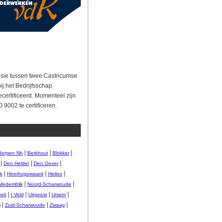
fusie tussen twee Castricumse
j het Bedrijfsschap
certificeerd. Momenteel zijn
 9002 te certificeren.
|
|
|
Bergen Nh
Berkhout
Blokker
|
|
|
Den Helder
Den Oever
|
|
|
k
Heerhugowaard
Heiloo
|
|
Medemblik
Noord-Scharwoude
|
|
|
|
oek
t Veld
Uitgeest
Ursem
|
|
|
m
Zuid-Scharwoude
Zwaag