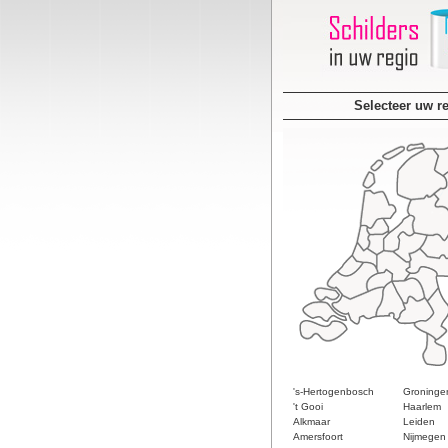
Selecteer uw r
's-Hertogenbosch
Groninge
't Gooi
Haarlem
Alkmaar
Leiden
Amersfoort
Nijmegen