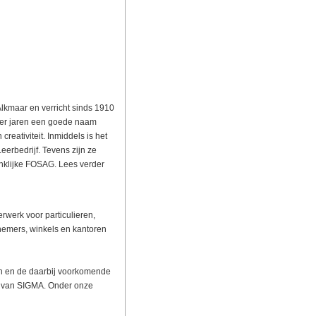
 Alkmaar en verricht sinds 1910
p der jaren een goede naam
eativiteit. Inmiddels is het
erbedrijf. Tevens zijn ze
inklijke FOSAG. Lees verder
werk voor particulieren,
nemers, winkels en kantoren
ken en de daarbij voorkomende
en van SIGMA. Onder onze