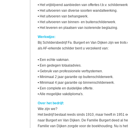
• Het vrijblijvend aanbieden van offertes t.b.v. schilderwer
• Het uitvoeren van diverse soorten wandafwerking.
• Het uitvoeren van behangwerk.
• Het uitvoeren van binnen- en buitenschilderwerk.
• Het leveren en plaatsen van isolerende beglazing.
Werkwijze:
Bij Schildersbedrijf Fa. Burgert en Van Dijken zijn we trots 
als AF-erkende schilder bent u verzekerd van:
• Een echte vakman.
• Een gedegen totaaladvies.
• Gebruik van professionele verfsystemen.
• Minimaal 2 jaar garantie op buitenschilderwerk.
• Minimaal 4 jaar garantie op binnenschilderwerk.
• Een complete en duidelijke offerte.
• Alle mogelijke vakdiploma's.
Over het bedrijf:
Wie zijn we?
Het bedrijf bestaat reeds sinds 1910, maar heeft in 195
naar Burgert en Van Dijken. De Familie Burgert deed al he
Familie van Dijken zorgde voor de boekhouding. Nu is he