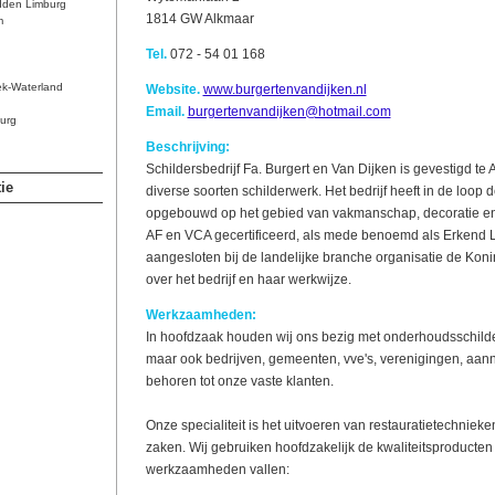
dden Limburg
1814 GW Alkmaar
m
Tel.
072 - 54 01 168
ek-Waterland
Website.
www.burgertenvandijken.nl
Email.
burgertenvandijken@hotmail.com
urg
Beschrijving:
Schildersbedrijf Fa. Burgert en Van Dijken is gevestigd te
ie
diverse soorten schilderwerk. Het bedrijf heeft in de loo
opgebouwd op het gebied van vakmanschap, decoratie en cr
AF en VCA gecertificeerd, als mede benoemd als Erkend Le
aangesloten bij de landelijke branche organisatie de Kon
over het bedrijf en haar werkwijze.
Werkzaamheden:
In hoofdzaak houden wij ons bezig met onderhoudsschilder
maar ook bedrijven, gemeenten, vve's, verenigingen, aan
behoren tot onze vaste klanten.
Onze specialiteit is het uitvoeren van restauratietechnie
zaken. Wij gebruiken hoofdzakelijk de kwaliteitsproduct
werkzaamheden vallen: