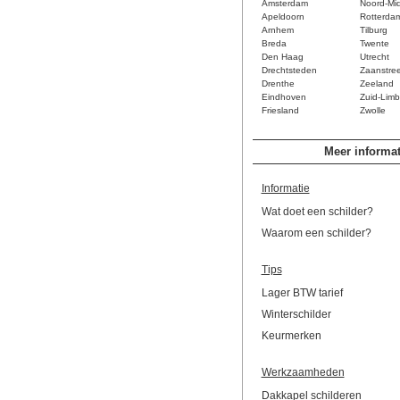
Amsterdam
Noord-Mi
Apeldoorn
Rotterda
Arnhem
Tilburg
Breda
Twente
Den Haag
Utrecht
Drechtsteden
Zaanstre
Drenthe
Zeeland
Eindhoven
Zuid-Limb
Friesland
Zwolle
Meer informat
Informatie
Wat doet een schilder?
Waarom een schilder?
Tips
Lager BTW tarief
Winterschilder
Keurmerken
Werkzaamheden
Dakkapel schilderen