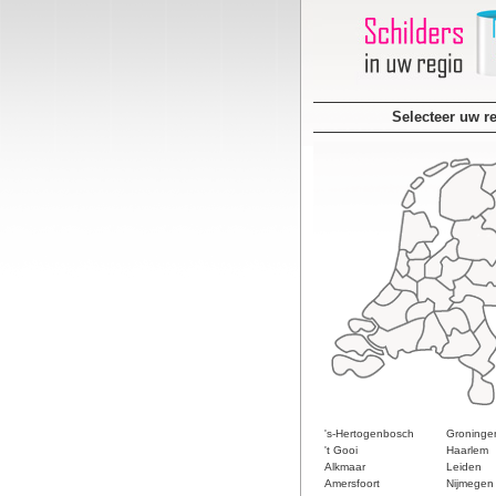
Selecteer uw r
's-Hertogenbosch
Groninge
't Gooi
Haarlem
Alkmaar
Leiden
Amersfoort
Nijmegen