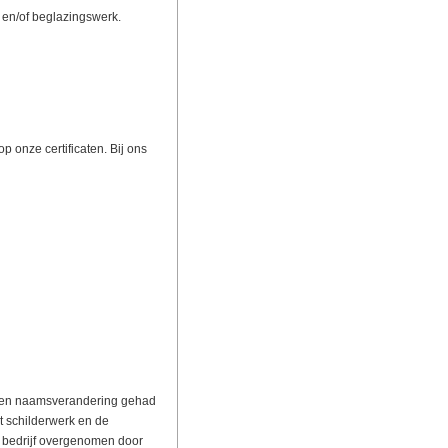
k en/of beglazingswerk.
op onze certificaten. Bij ons
1 een naamsverandering gehad
t schilderwerk en de
t bedrijf overgenomen door