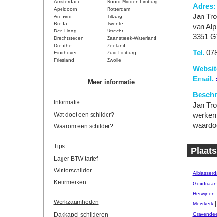
Amsterdam
Noord-Midden Limburg
Adres:
Apeldoorn
Rotterdam
Jan Tro
Arnhem
Tilburg
Breda
Twente
van Alp
Den Haag
Utrecht
3351 G
Drechtsteden
Zaanstreek-Waterland
Drenthe
Zeeland
Tel.
078
Eindhoven
Zuid-Limburg
Friesland
Zwolle
Websit
Email.
Meer informatie
Beschri
Informatie
Jan Tro
Wat doet een schilder?
werken 
waardoo
Waarom een schilder?
Tips
Plaats
Lager BTW tarief
Winterschilder
Alblasser
Keurmerken
Goudriaan
Herwijnen
Werkzaamheden
Meerkerk
Dakkapel schilderen
Gravendee