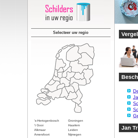
Selecteer uw regio
Vergel
Beschi
De
Ja
Sc
Sc
Ge
's-Hertogenbosch
Groningen
't Gooi
Haarlem
Jan Tr
Alkmaar
Leiden
Amersfoort
Nijmegen