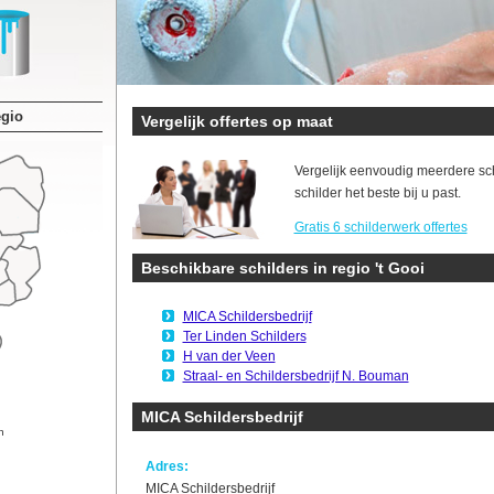
egio
Vergelijk offertes op maat
Vergelijk eenvoudig meerdere sc
schilder het beste bij u past.
Gratis 6 schilderwerk offertes
Beschikbare schilders in regio 't Gooi
MICA Schildersbedrijf
Ter Linden Schilders
H van der Veen
Straal- en Schildersbedrijf N. Bouman
MICA Schildersbedrijf
n
Adres:
MICA Schildersbedrijf