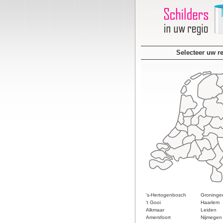
Selecteer uw r
's-Hertogenbosch
Groninge
't Gooi
Haarlem
Alkmaar
Leiden
Amersfoort
Nijmegen