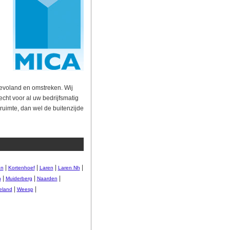
Flevoland en omstreken. Wij
echt voor al uw bedrijfsmatig
uimte, dan wel de buitenzijde
|
|
|
|
en
Kortenhoef
Laren
Laren Nh
|
|
|
n
Muiderberg
Naarden
|
|
eland
Weesp