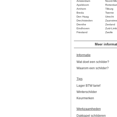
Amsterdam
Noord-Mi
Apeldoorn
Rotterda
Arnhem
Tilburg
Breda
Twente
Den Haag
Utrecht
Drechtsteden
Zaanstre
Drenthe
Zeeland
Eindhoven
Zuid-Limb
Friesland
Zwolle
Meer informat
Informatie
Wat doet een schilder?
Waarom een schilder?
Tips
Lager BTW tarief
Winterschilder
Keurmerken
Werkzaamheden
Dakkapel schilderen