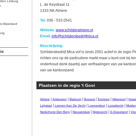
dden Limburg
L. de Keystraat 11
m
1333 NK Almere
Tel.
036 - 533 0541
ek-Waterland
Website.
www.schilderalmere.nl
urg
Email.
info@schildersbedrijfmica.nl
Beschrijving:
ie
Schildersbedrijf Mica vof is sinds 2001 actief in de regio 
richten ons op de particuliere markt maar u kunt ook bij ter
onderhoud denk daarbij aan verfraaiingen van uw kantoorr
van uw kantoorpand.
Plaatsen in de regio 't Gooi
|
|
|
|
|
|
Almere
Ankeveen
Blaricum
Bussum
Eemnes
Hilversum
Huiz
|
|
|
|
Lelystad
Loenen Aan De Vecht
Loenersloot
Loosdrecht
Muide
|
|
|
|
Nederhorst Den Berg
Nieuwersluis
Nigtevecht
S-Graveland
Vre