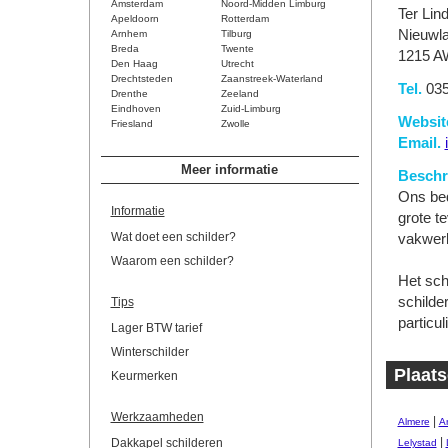
Amsterdam
Noord-Midden Limburg
Ter Lin
Apeldoorn
Rotterdam
Nieuwl
Arnhem
Tilburg
Breda
Twente
1215 A
Den Haag
Utrecht
Drechtsteden
Zaanstreek-Waterland
Tel.
035
Drenthe
Zeeland
Eindhoven
Zuid-Limburg
Websit
Friesland
Zwolle
Email.
Meer informatie
Beschri
Ons bed
Informatie
grote t
Wat doet een schilder?
vakwerk
Waarom een schilder?
Het sch
schilde
Tips
particu
Lager BTW tarief
Winterschilder
Plaats
Keurmerken
Werkzaamheden
|
Almere
A
|
Dakkapel schilderen
Lelystad