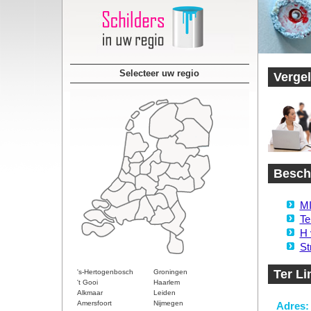
Selecteer uw regio
Vergel
Beschi
MI
Te
H 
St
Ter Li
's-Hertogenbosch
Groningen
't Gooi
Haarlem
Alkmaar
Leiden
Amersfoort
Nijmegen
Adres: