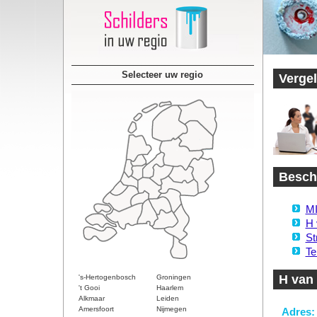
Selecteer uw regio
Vergel
Beschi
MI
H 
St
Te
H van
's-Hertogenbosch
Groningen
't Gooi
Haarlem
Alkmaar
Leiden
Amersfoort
Nijmegen
Adres: