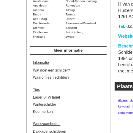
Amsterdam
Noord-Midden Limburg
H van d
Apeldoorn
Rotterdam
Huizer
Arnhem
Tilburg
Breda
Twente
1261 A
Den Haag
Utrecht
Drechtsteden
Zaanstreek-Waterland
Tel.
035
Drenthe
Zeeland
Eindhoven
Zuid-Limburg
Websit
Friesland
Zwolle
Beschri
Meer informatie
Schilde
1984 do
Informatie
bedrijf
Wat doet een schilder?
met me
Waarom een schilder?
Plaats
Tips
Lager BTW tarief
|
Almere
A
Winterschilder
|
Lelystad
Keurmerken
Nederhors
Werkzaamheden
Dakkapel schilderen