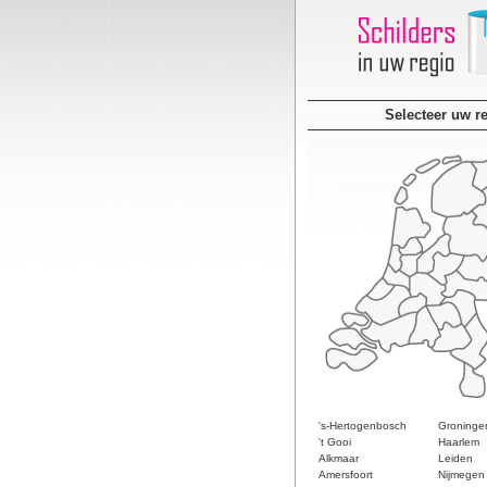
Selecteer uw r
's-Hertogenbosch
Groninge
't Gooi
Haarlem
Alkmaar
Leiden
Amersfoort
Nijmegen