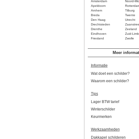
Amsterdam
Noord-Mi
Apeldoorn
Rotterda
Arnhem
Tilburg
Breda
Twente
Den Haag
Utrecht
Drechtsteden
Zaanstre
Drenthe
Zeeland
Eindhoven
Zuid-Limb
Friesland
Zwolle
Meer informat
Informatie
Wat doet een schilder?
Waarom een schilder?
Tips
Lager BTW tarief
Winterschilder
Keurmerken
Werkzaamheden
Dakkapel schilderen