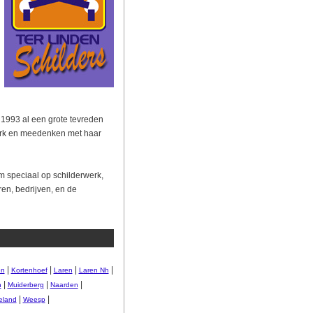
s 1993 al een grote tevreden
erk en meedenken met haar
am speciaal op schilderwerk,
en, bedrijven, en de
|
|
|
|
en
Kortenhoef
Laren
Laren Nh
|
|
|
n
Muiderberg
Naarden
|
|
eland
Weesp