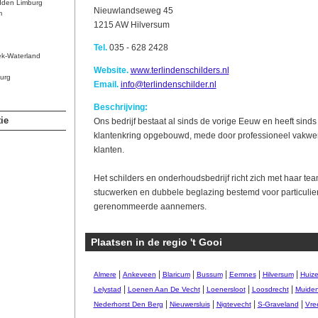
dden Limburg
Nieuwlandseweg 45
m
1215 AW Hilversum
Tel.
035 - 628 2428
ek-Waterland
Website.
www.terlindenschilders.nl
urg
Email.
info@terlindenschilder.nl
Beschrijving:
ie
Ons bedrijf bestaat al sinds de vorige Eeuw en heeft sind
klantenkring opgebouwd, mede door professioneel vakw
klanten.
Het schilders en onderhoudsbedrijf richt zich met haar te
stucwerken en dubbele beglazing bestemd voor particulier
gerenommeerde aannemers.
Plaatsen in de regio 't Gooi
|
|
|
|
|
|
Almere
Ankeveen
Blaricum
Bussum
Eemnes
Hilversum
Huiz
|
|
|
|
Lelystad
Loenen Aan De Vecht
Loenersloot
Loosdrecht
Muide
|
|
|
|
Nederhorst Den Berg
Nieuwersluis
Nigtevecht
S-Graveland
Vre