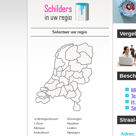
Selecteer uw regio
Vergel
Beschi
MI
Te
H 
St
Straal
's-Hertogenbosch
Groningen
't Gooi
Haarlem
Alkmaar
Leiden
Amersfoort
Nijmegen
Adres: