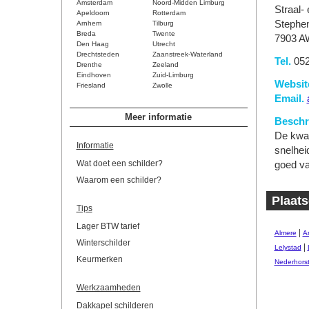
Amsterdam
Noord-Midden Limburg
Straal-
Apeldoorn
Rotterdam
Stephen
Arnhem
Tilburg
Breda
Twente
7903 A
Den Haag
Utrecht
Drechtsteden
Zaanstreek-Waterland
Tel.
052
Drenthe
Zeeland
Eindhoven
Zuid-Limburg
Websit
Friesland
Zwolle
Email.
Meer informatie
Beschri
De kwal
Informatie
snelhei
Wat doet een schilder?
goed va
Waarom een schilder?
Plaats
Tips
Lager BTW tarief
|
Almere
A
Winterschilder
|
Lelystad
Keurmerken
Nederhors
Werkzaamheden
Dakkapel schilderen