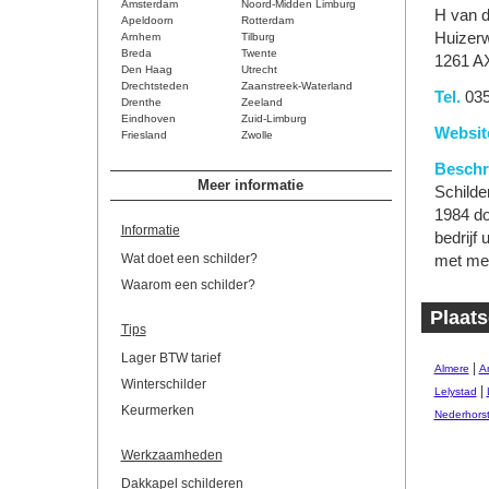
Amsterdam
Noord-Midden Limburg
H van d
Apeldoorn
Rotterdam
Huizer
Arnhem
Tilburg
Breda
Twente
1261 A
Den Haag
Utrecht
Drechtsteden
Zaanstreek-Waterland
Tel.
035
Drenthe
Zeeland
Eindhoven
Zuid-Limburg
Websit
Friesland
Zwolle
Beschri
Meer informatie
Schilde
1984 do
Informatie
bedrijf
Wat doet een schilder?
met me
Waarom een schilder?
Plaats
Tips
Lager BTW tarief
|
Almere
A
Winterschilder
|
Lelystad
Keurmerken
Nederhors
Werkzaamheden
Dakkapel schilderen