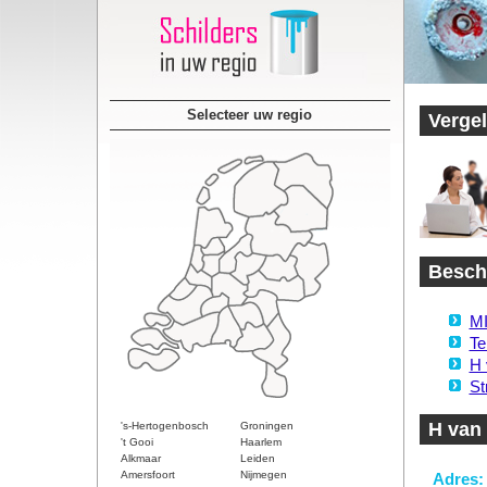
Selecteer uw regio
Vergel
Beschi
MI
Te
H 
St
H van
's-Hertogenbosch
Groningen
't Gooi
Haarlem
Alkmaar
Leiden
Amersfoort
Nijmegen
Adres: