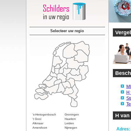
Selecteer uw regio
Vergel
Beschi
MI
H 
St
Te
H van
's-Hertogenbosch
Groningen
't Gooi
Haarlem
Alkmaar
Leiden
Amersfoort
Nijmegen
Adres: