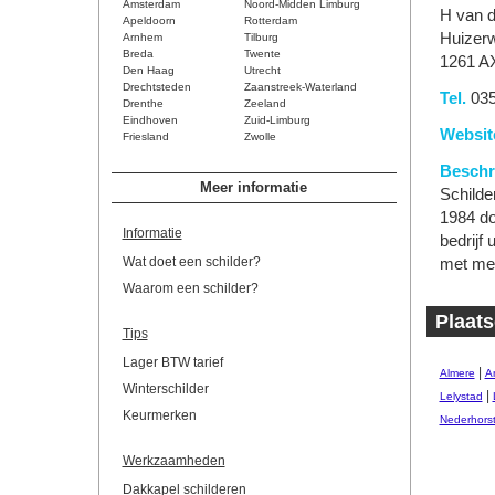
Amsterdam
Noord-Midden Limburg
H van d
Apeldoorn
Rotterdam
Huizer
Arnhem
Tilburg
Breda
Twente
1261 A
Den Haag
Utrecht
Drechtsteden
Zaanstreek-Waterland
Tel.
035
Drenthe
Zeeland
Eindhoven
Zuid-Limburg
Websit
Friesland
Zwolle
Beschri
Meer informatie
Schilde
1984 do
Informatie
bedrijf
Wat doet een schilder?
met me
Waarom een schilder?
Plaats
Tips
Lager BTW tarief
|
Almere
A
Winterschilder
|
Lelystad
Keurmerken
Nederhors
Werkzaamheden
Dakkapel schilderen