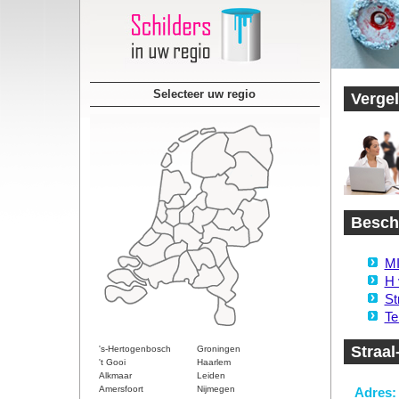
Selecteer uw regio
Vergel
Beschi
MI
H 
St
Te
Straal
's-Hertogenbosch
Groningen
't Gooi
Haarlem
Alkmaar
Leiden
Amersfoort
Nijmegen
Adres: