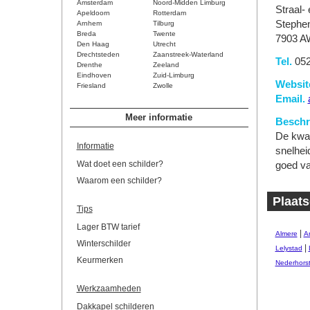
Amsterdam
Noord-Midden Limburg
Straal-
Apeldoorn
Rotterdam
Stephen
Arnhem
Tilburg
Breda
Twente
7903 A
Den Haag
Utrecht
Drechtsteden
Zaanstreek-Waterland
Tel.
052
Drenthe
Zeeland
Eindhoven
Zuid-Limburg
Websit
Friesland
Zwolle
Email.
Meer informatie
Beschri
De kwal
Informatie
snelhei
Wat doet een schilder?
goed va
Waarom een schilder?
Plaats
Tips
Lager BTW tarief
|
Almere
A
Winterschilder
|
Lelystad
Keurmerken
Nederhors
Werkzaamheden
Dakkapel schilderen