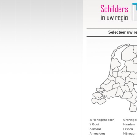
Selecteer uw r
's-Hertogenbosch
Groninge
't Gooi
Haarlem
Alkmaar
Leiden
Amersfoort
Nijmegen