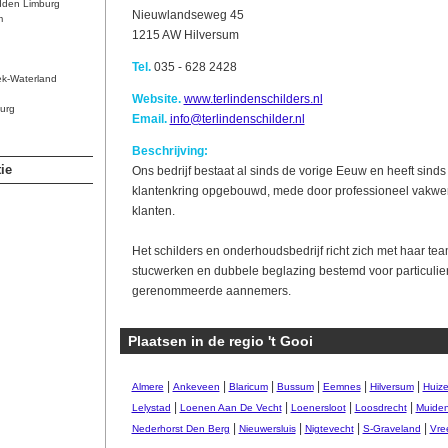
dden Limburg
Nieuwlandseweg 45
m
1215 AW Hilversum
Tel.
035 - 628 2428
ek-Waterland
Website.
www.terlindenschilders.nl
urg
Email.
info@terlindenschilder.nl
Beschrijving:
ie
Ons bedrijf bestaat al sinds de vorige Eeuw en heeft sind
klantenkring opgebouwd, mede door professioneel vakw
klanten.
Het schilders en onderhoudsbedrijf richt zich met haar te
stucwerken en dubbele beglazing bestemd voor particulier
gerenommeerde aannemers.
Plaatsen in de regio 't Gooi
|
|
|
|
|
|
Almere
Ankeveen
Blaricum
Bussum
Eemnes
Hilversum
Huiz
|
|
|
|
Lelystad
Loenen Aan De Vecht
Loenersloot
Loosdrecht
Muide
|
|
|
|
Nederhorst Den Berg
Nieuwersluis
Nigtevecht
S-Graveland
Vre