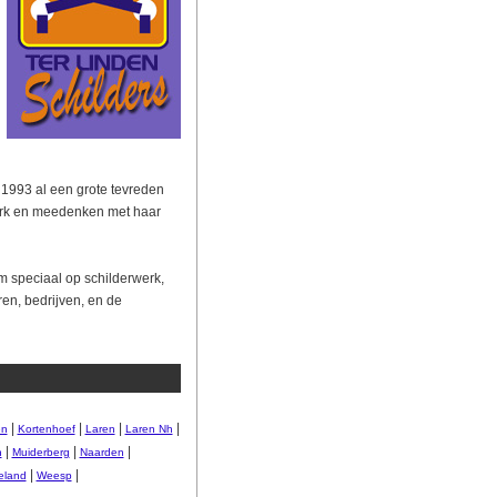
s 1993 al een grote tevreden
erk en meedenken met haar
am speciaal op schilderwerk,
en, bedrijven, en de
|
|
|
|
en
Kortenhoef
Laren
Laren Nh
|
|
|
n
Muiderberg
Naarden
|
|
eland
Weesp