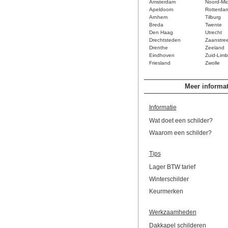
Amsterdam
Noord-Mi
Apeldoorn
Rotterda
Arnhem
Tilburg
Breda
Twente
Den Haag
Utrecht
Drechtsteden
Zaanstre
Drenthe
Zeeland
Eindhoven
Zuid-Limb
Friesland
Zwolle
Meer informat
Informatie
Wat doet een schilder?
Waarom een schilder?
Tips
Lager BTW tarief
Winterschilder
Keurmerken
Werkzaamheden
Dakkapel schilderen