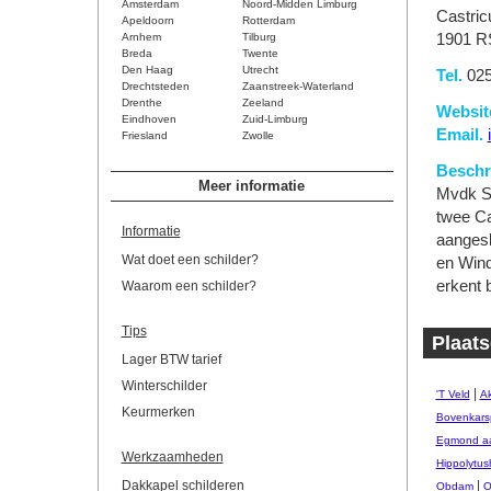
Amsterdam
Noord-Midden Limburg
Castri
Apeldoorn
Rotterdam
Arnhem
Tilburg
1901 R
Breda
Twente
Den Haag
Utrecht
Tel.
025
Drechtsteden
Zaanstreek-Waterland
Drenthe
Zeeland
Websit
Eindhoven
Zuid-Limburg
Email.
Friesland
Zwolle
Beschri
Meer informatie
Mvdk Sc
twee Ca
Informatie
aangesl
Wat doet een schilder?
en Wind
erkent 
Waarom een schilder?
Tips
Plaats
Lager BTW tarief
Winterschilder
|
'T Veld
Ak
Keurmerken
Bovenkars
Egmond aa
Werkzaamheden
Hippolytus
Dakkapel schilderen
|
Obdam
O