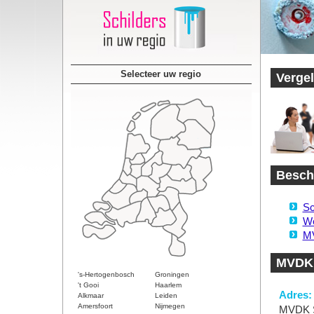
Selecteer uw regio
Vergel
Beschi
Sc
We
MV
MVDK 
's-Hertogenbosch
Groningen
't Gooi
Haarlem
Adres:
Alkmaar
Leiden
Amersfoort
Nijmegen
MVDK S