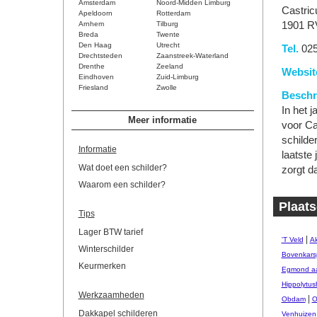
Amsterdam
Noord-Midden Limburg
Castri
Apeldoorn
Rotterdam
Arnhem
Tilburg
1901 R
Breda
Twente
Den Haag
Utrecht
Tel.
025
Drechtsteden
Zaanstreek-Waterland
Drenthe
Zeeland
Websit
Eindhoven
Zuid-Limburg
Friesland
Zwolle
Beschri
In het j
Meer informatie
voor Ca
schilde
Informatie
laatste
Wat doet een schilder?
zorgt d
Waarom een schilder?
Plaats
Tips
Lager BTW tarief
|
'T Veld
Ak
Winterschilder
Bovenkars
Keurmerken
Egmond aa
Hippolytus
Werkzaamheden
|
Obdam
O
Dakkapel schilderen
Venhuizen