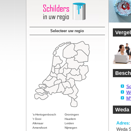
Selecteer uw regio
Vergel
Beschi
Sc
We
MV
Weda 
's-Hertogenbosch
Groningen
't Gooi
Haarlem
Adres:
Alkmaar
Leiden
Amersfoort
Nijmegen
Weda S