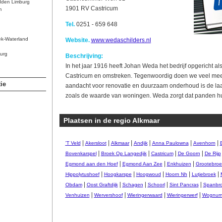
dden Limburg
1901 RV Castricum
m
Tel.
0251 - 659 648
ek-Waterland
Website.
www.wedaschilders.nl
urg
Beschrijving:
In het jaar 1916 heeft Johan Weda het bedrijf opgericht als
Castricum en omstreken. Tegenwoordig doen we veel mee
ie
aandacht voor renovatie en duurzaam onderhoud is de laat
zoals de waarde van woningen. Weda zorgt dat panden 
Plaatsen in de regio Alkmaar
|
|
|
|
|
|
'T Veld
Akersloot
Alkmaar
Andijk
Anna Paulowna
Avenhorn
|
|
|
|
Bovenkarspel
Broek Op Langedijk
Castricum
De Goorn
De Rijp
|
|
|
Egmond aan den Hoef
Egmond Aan Zee
Enkhuizen
Grootebroe
|
|
|
|
|
Hippolytushoef
Hoogkarspe
Hoogwoud
Hoorn Nh
Lutjebroek
|
|
|
|
|
Obdam
Oost Graftdijk
Schagen
Schoorl
Sint Pancras
Spanbr
|
|
|
|
Venhuizen
Wervershoof
Wieringerwaard
Wieringerwerf
Wognu