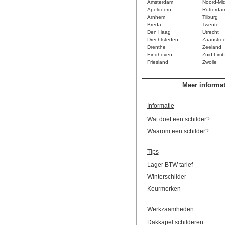
Amsterdam
Noord-Mi
Apeldoorn
Rotterda
Arnhem
Tilburg
Breda
Twente
Den Haag
Utrecht
Drechtsteden
Zaanstre
Drenthe
Zeeland
Eindhoven
Zuid-Limb
Friesland
Zwolle
Meer informat
Informatie
Wat doet een schilder?
Waarom een schilder?
Tips
Lager BTW tarief
Winterschilder
Keurmerken
Werkzaamheden
Dakkapel schilderen