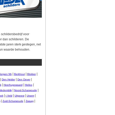
 schildersbedrijf voor
r dan schilderen. De
ste jaren sterk gestegen, net
hun waarde behouden.
|
|
|
Bergen Nh
Berkhout
Blokker
|
|
|
Den Helder
Den Oever
|
|
|
k
Heerhugowaard
Heiloo
|
|
Medemblik
Noord-Scharwoude
|
|
|
|
oek
t Veld
Uitgeest
Ursem
|
|
|
m
Zuid-Scharwoude
Zwaag