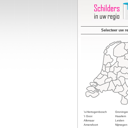
Selecteer uw r
's-Hertogenbosch
Groninge
't Gooi
Haarlem
Alkmaar
Leiden
Amersfoort
Nijmegen