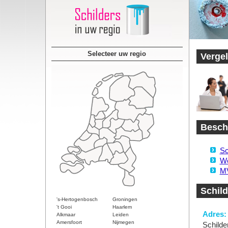
Selecteer uw regio
Vergel
Beschi
Sc
We
MV
Schild
's-Hertogenbosch
Groningen
't Gooi
Haarlem
Adres:
Alkmaar
Leiden
Amersfoort
Nijmegen
Schilde