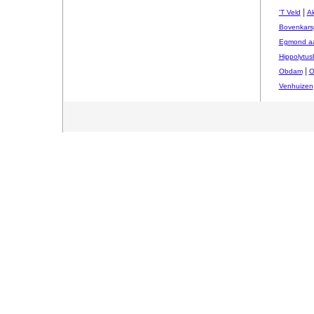
|
'T Veld
Ak
Bovenkars
Egmond aa
Hippolytus
|
Obdam
O
Venhuizen