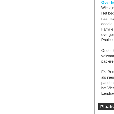
Over he
Wie zij
Het bed
naamsve
deed al
Familie
overge
Pauliss
Onder hu
volwaar
papiere
Fa. Bur
als ni
panden 
het Vic
Eendrac
Plaats