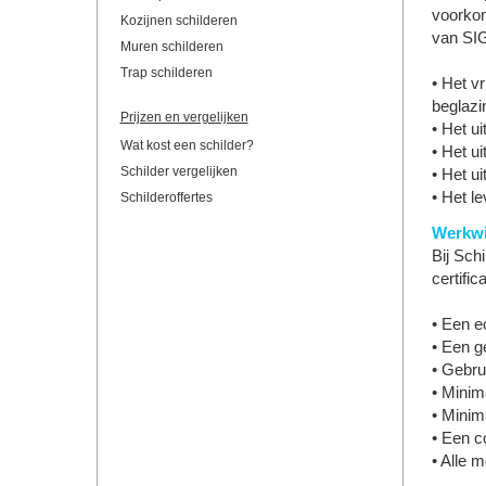
voorkom
Kozijnen schilderen
van SI
Muren schilderen
Trap schilderen
• Het vr
beglazi
Prijzen en vergelijken
• Het u
Wat kost een schilder?
• Het u
Schilder vergelijken
• Het u
• Het l
Schilderoffertes
Werkwi
Bij Schi
certifi
• Een e
• Een g
• Gebru
• Minim
• Minim
• Een co
• Alle 