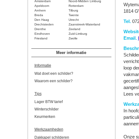
Amsterdam
Noord-Midden Limburg
Wytema
Apeldoorn
Rotterdam
Arnhem
Tilburg
1814 G
Breda
Twente
Den Haag
Utrecht
Tel.
072
Drechtsteden
Zaanstreek-Waterland
Drenthe
Zeeland
Websit
Eindhoven
Zuid-Limburg
Email.
Friesland
Zwolle
Beschri
Meer informatie
Schilde
verrich
Informatie
loop de
Wat doet een schilder?
vakmans
gecerti
Waarom een schilder?
aangesl
Tips
Lees ve
Lager BTW tarief
Werkz
Winterschilder
In hoof
Keurmerken
particu
aanneme
Werkzaamheden
Onze sp
Dakkapel schilderen