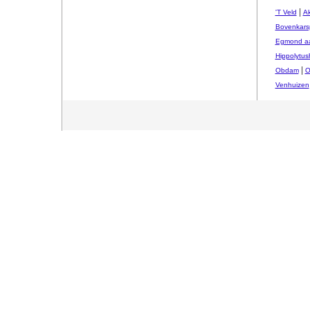
|
'T Veld
Ak
Bovenkars
Egmond aa
Hippolytus
|
Obdam
O
Venhuizen