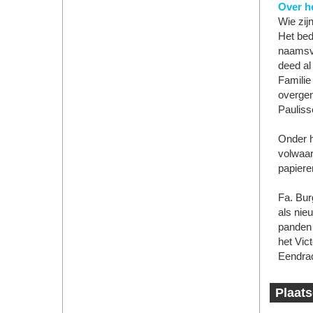
Over he
Wie zij
Het bed
naamsve
deed al
Familie
overge
Pauliss
Onder hu
volwaar
papiere
Fa. Bur
als ni
panden 
het Vic
Eendrac
Plaats