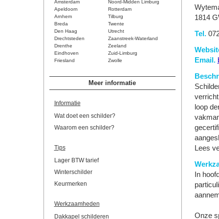
Amsterdam
Noord-Midden Limburg
Wytema
Apeldoorn
Rotterdam
Arnhem
Tilburg
1814 G
Breda
Twente
Den Haag
Utrecht
Tel.
072
Drechtsteden
Zaanstreek-Waterland
Drenthe
Zeeland
Websit
Eindhoven
Zuid-Limburg
Email.
Friesland
Zwolle
Beschri
Meer informatie
Schilde
verrich
Informatie
loop de
Wat doet een schilder?
vakmans
gecerti
Waarom een schilder?
aangesl
Tips
Lees ve
Lager BTW tarief
Werkz
Winterschilder
In hoof
Keurmerken
particu
aanneme
Werkzaamheden
Onze sp
Dakkapel schilderen