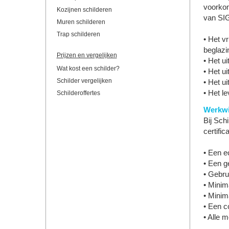
voorkom
Kozijnen schilderen
van SI
Muren schilderen
Trap schilderen
• Het vr
beglazi
Prijzen en vergelijken
• Het u
Wat kost een schilder?
• Het u
Schilder vergelijken
• Het u
• Het l
Schilderoffertes
Werkwi
Bij Schi
certifi
• Een e
• Een g
• Gebru
• Minim
• Minim
• Een co
• Alle 