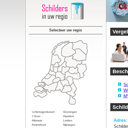
Selecteer uw regio
Vergel
Beschi
Sc
We
MV
Schild
's-Hertogenbosch
Groningen
't Gooi
Haarlem
Adres:
Alkmaar
Leiden
Amersfoort
Nijmegen
Schilde