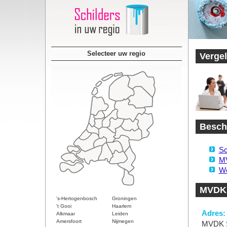
Selecteer uw regio
Vergel
Beschi
Sc
MV
We
MVDK 
's-Hertogenbosch
Groningen
't Gooi
Haarlem
Adres:
Alkmaar
Leiden
Amersfoort
Nijmegen
MVDK S