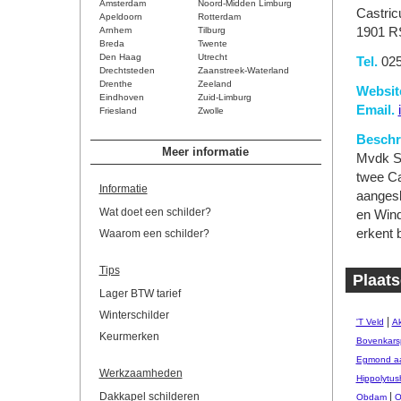
Amsterdam
Noord-Midden Limburg
Castri
Apeldoorn
Rotterdam
Arnhem
Tilburg
1901 R
Breda
Twente
Den Haag
Utrecht
Tel.
025
Drechtsteden
Zaanstreek-Waterland
Drenthe
Zeeland
Websit
Eindhoven
Zuid-Limburg
Email.
Friesland
Zwolle
Beschri
Meer informatie
Mvdk Sc
twee Ca
Informatie
aangesl
Wat doet een schilder?
en Wind
erkent 
Waarom een schilder?
Tips
Plaats
Lager BTW tarief
Winterschilder
|
'T Veld
Ak
Keurmerken
Bovenkars
Egmond aa
Werkzaamheden
Hippolytus
Dakkapel schilderen
|
Obdam
O