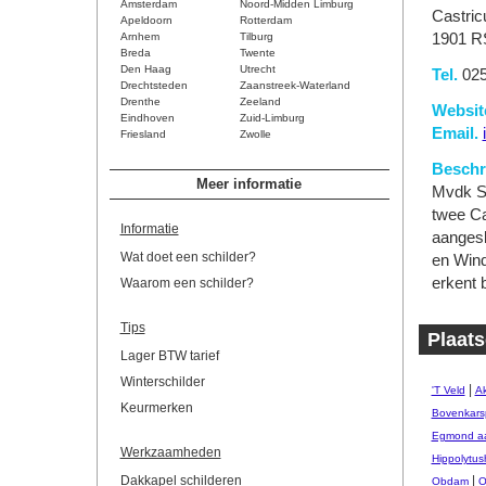
Amsterdam
Noord-Midden Limburg
Castri
Apeldoorn
Rotterdam
Arnhem
Tilburg
1901 R
Breda
Twente
Den Haag
Utrecht
Tel.
025
Drechtsteden
Zaanstreek-Waterland
Drenthe
Zeeland
Websit
Eindhoven
Zuid-Limburg
Email.
Friesland
Zwolle
Beschri
Meer informatie
Mvdk Sc
twee Ca
Informatie
aangesl
Wat doet een schilder?
en Wind
erkent 
Waarom een schilder?
Tips
Plaats
Lager BTW tarief
Winterschilder
|
'T Veld
Ak
Keurmerken
Bovenkars
Egmond aa
Werkzaamheden
Hippolytus
Dakkapel schilderen
|
Obdam
O