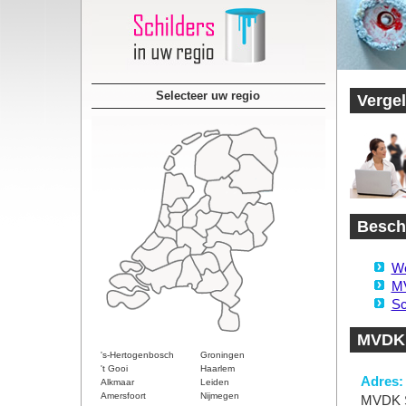
Selecteer uw regio
Vergel
Beschi
We
MV
Sc
MVDK 
's-Hertogenbosch
Groningen
't Gooi
Haarlem
Adres:
Alkmaar
Leiden
Amersfoort
Nijmegen
MVDK S