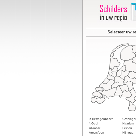
Selecteer uw r
's-Hertogenbosch
Groninge
't Gooi
Haarlem
Alkmaar
Leiden
Amersfoort
Nijmegen