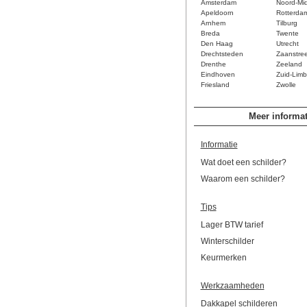
Amsterdam
Noord-Mi
Apeldoorn
Rotterda
Arnhem
Tilburg
Breda
Twente
Den Haag
Utrecht
Drechtsteden
Zaanstre
Drenthe
Zeeland
Eindhoven
Zuid-Limb
Friesland
Zwolle
Meer informat
Informatie
Wat doet een schilder?
Waarom een schilder?
Tips
Lager BTW tarief
Winterschilder
Keurmerken
Werkzaamheden
Dakkapel schilderen