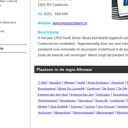
dden Limburg
1901 RV Castricum
m
Tel.
0251 - 659 648
ek-Waterland
Website.
www.wedaschilders.nl
urg
Beschrijving:
In het jaar 1916 heeft Johan Weda het bedrijf opgericht als
Castricum en omstreken. Tegenwoordig doen we veel mee
ie
aandacht voor renovatie en duurzaam onderhoud is de laat
zoals de waarde van woningen. Weda zorgt dat panden 
Plaatsen in de regio Alkmaar
|
|
|
|
|
|
'T Veld
Akersloot
Alkmaar
Andijk
Anna Paulowna
Avenhorn
|
|
|
|
Bovenkarspel
Broek Op Langedijk
Castricum
De Goorn
De Rijp
|
|
|
Egmond aan den Hoef
Egmond Aan Zee
Enkhuizen
Grootebroe
|
|
|
|
|
Hippolytushoef
Hoogkarspe
Hoogwoud
Hoorn Nh
Lutjebroek
|
|
|
|
|
Obdam
Oost Graftdijk
Schagen
Schoorl
Sint Pancras
Spanbr
|
|
|
|
Venhuizen
Wervershoof
Wieringerwaard
Wieringerwerf
Wognu