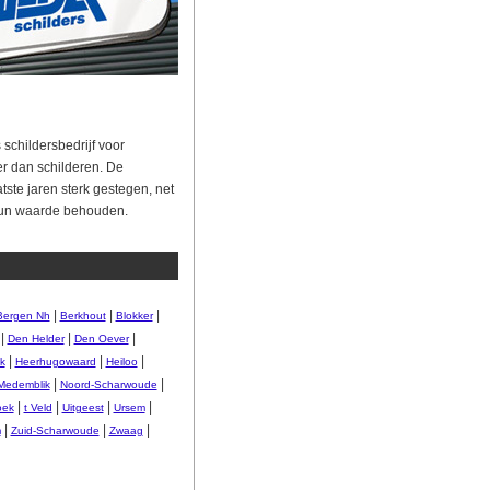
 schildersbedrijf voor
r dan schilderen. De
ste jaren sterk gestegen, net
hun waarde behouden.
|
|
|
Bergen Nh
Berkhout
Blokker
|
|
|
Den Helder
Den Oever
|
|
|
k
Heerhugowaard
Heiloo
|
|
Medemblik
Noord-Scharwoude
|
|
|
|
oek
t Veld
Uitgeest
Ursem
|
|
|
m
Zuid-Scharwoude
Zwaag