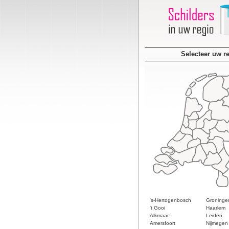
Selecteer uw r
's-Hertogenbosch
Groninge
't Gooi
Haarlem
Alkmaar
Leiden
Amersfoort
Nijmegen