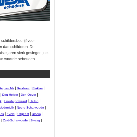
 schildersbedrijf voor
r dan schilderen. De
ste jaren sterk gestegen, net
hun waarde behouden.
|
|
|
Bergen Nh
Berkhout
Blokker
|
|
|
Den Helder
Den Oever
|
|
|
k
Heerhugowaard
Heiloo
|
|
Medemblik
Noord-Scharwoude
|
|
|
|
oek
t Veld
Uitgeest
Ursem
|
|
|
m
Zuid-Scharwoude
Zwaag