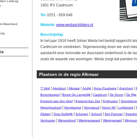
dden Limburg
1901 RV Castricum
m
Tel.
0251 - 659 648
ek-Waterland
Website.
www.wedaschilders.nl
urg
Beschrijving:
In het jaar 1916 heeft Johan Weda het bedrijf opgericht als
Castricum en omstreken. Tegenwoordig doen we veel mee
ie
aandacht voor renovatie en duurzaam onderhoud is de laat
zoals de waarde van woningen. Weda zorgt dat panden 
Plaatsen in de regio Alkmaar
|
|
|
|
|
|
'T Veld
Akersloot
Alkmaar
Andijk
Anna Paulowna
Avenhorn
|
|
|
|
Bovenkarspel
Broek Op Langedijk
Castricum
De Goorn
De Rijp
|
|
|
Egmond aan den Hoef
Egmond Aan Zee
Enkhuizen
Grootebroe
|
|
|
|
|
Hippolytushoef
Hoogkarspe
Hoogwoud
Hoorn Nh
Lutjebroek
|
|
|
|
|
Obdam
Oost Graftdijk
Schagen
Schoorl
Sint Pancras
Spanbr
|
|
|
|
Venhuizen
Wervershoof
Wieringerwaard
Wieringerwerf
Wognu