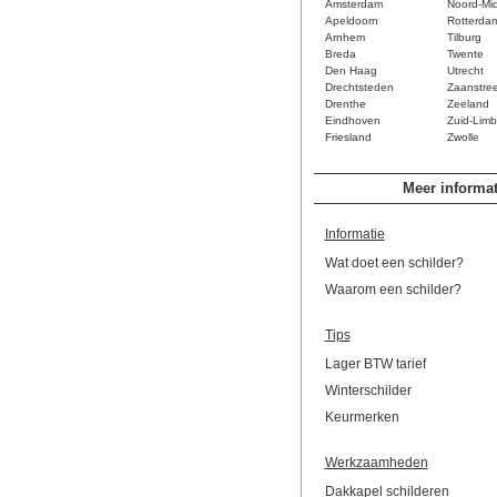
Amsterdam
Noord-Mi
Apeldoorn
Rotterda
Arnhem
Tilburg
Breda
Twente
Den Haag
Utrecht
Drechtsteden
Zaanstre
Drenthe
Zeeland
Eindhoven
Zuid-Limb
Friesland
Zwolle
Meer informat
Informatie
Wat doet een schilder?
Waarom een schilder?
Tips
Lager BTW tarief
Winterschilder
Keurmerken
Werkzaamheden
Dakkapel schilderen