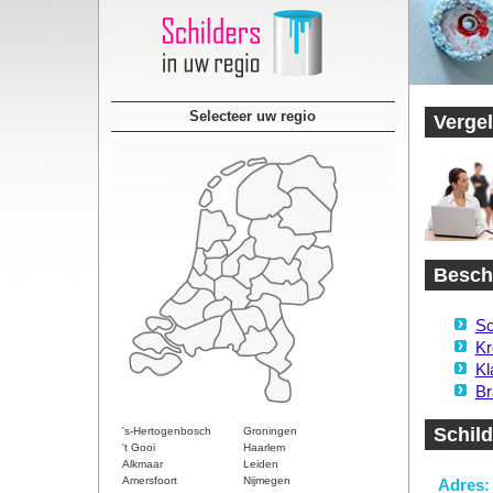
Selecteer uw regio
Vergel
Beschi
Sc
Kr
Kl
Br
Schild
's-Hertogenbosch
Groningen
't Gooi
Haarlem
Alkmaar
Leiden
Amersfoort
Nijmegen
Adres: