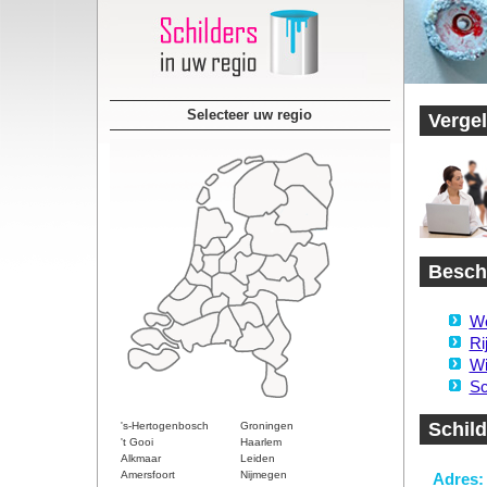
Selecteer uw regio
Vergel
Beschi
Wo
Ri
Wi
Sc
Schild
's-Hertogenbosch
Groningen
't Gooi
Haarlem
Alkmaar
Leiden
Amersfoort
Nijmegen
Adres: