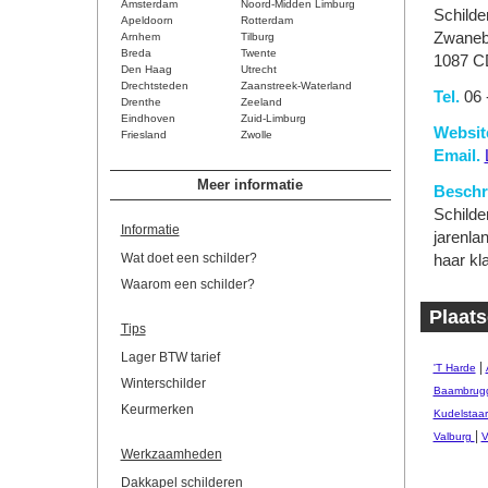
Amsterdam
Noord-Midden Limburg
Schilde
Apeldoorn
Rotterdam
Zwaneb
Arnhem
Tilburg
Breda
Twente
1087 C
Den Haag
Utrecht
Drechtsteden
Zaanstreek-Waterland
Tel.
06 
Drenthe
Zeeland
Eindhoven
Zuid-Limburg
Websit
Friesland
Zwolle
Email.
Meer informatie
Beschri
Schilde
Informatie
jarenla
Wat doet een schilder?
haar kl
Waarom een schilder?
Plaat
Tips
Lager BTW tarief
|
'T Harde
Winterschilder
Baambrug
Keurmerken
Kudelstaar
|
Valburg
V
Werkzaamheden
Dakkapel schilderen