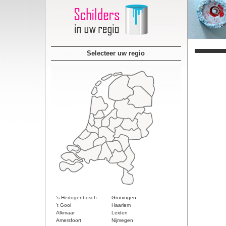
Selecteer uw regio
's-Hertogenbosch
Groningen
't Gooi
Haarlem
Alkmaar
Leiden
Amersfoort
Nijmegen