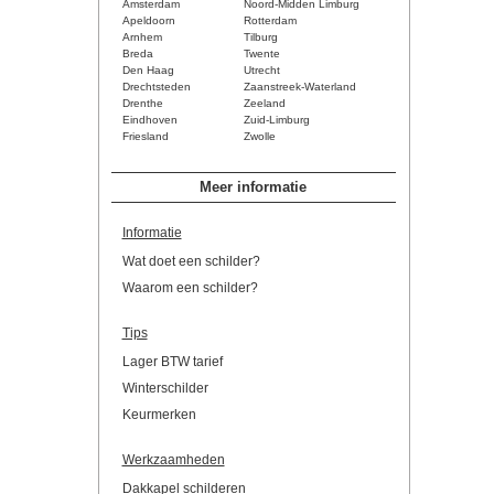
Amsterdam
Noord-Midden Limburg
Apeldoorn
Rotterdam
Arnhem
Tilburg
Breda
Twente
Den Haag
Utrecht
Drechtsteden
Zaanstreek-Waterland
Drenthe
Zeeland
Eindhoven
Zuid-Limburg
Friesland
Zwolle
Meer informatie
Informatie
Wat doet een schilder?
Waarom een schilder?
Tips
Lager BTW tarief
Winterschilder
Keurmerken
Werkzaamheden
Dakkapel schilderen