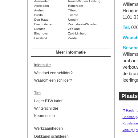
Amsterdam
Noord-Midden Limburg
Willems
Apeldoorn
Rotterdam
Hoogoo
Arnhem
Tilburg
Breda
Twente
1101 B
Den Haag
Utrecht
Drechtsteden
Zaanstreek-Waterland
Tel.
020
Drenthe
Zeeland
Eindhoven
Zuid-Limburg
Websit
Friesland
Zwolle
Beschri
Meer informatie
Willems
ambacht
Informatie
verbouw
Wat doet een schilder?
de bran
leerling
Waarom een schilder?
Tips
Plaat
Lager BTW tarief
Winterschilder
|
'T Harde
Keurmerken
Baambrug
Kudelstaar
Werkzaamheden
|
Valburg
V
Dakkapel schilderen