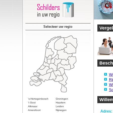
Selecteer uw regio
Vergel
Beschi
Wo
Ri
Wi
Sc
Wille
's-Hertogenbosch
Groningen
't Gooi
Haarlem
Alkmaar
Leiden
Amersfoort
Nijmegen
Adres: