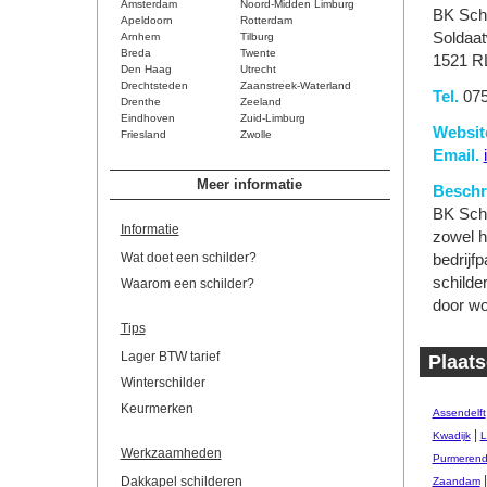
Amsterdam
Noord-Midden Limburg
BK Schi
Apeldoorn
Rotterdam
Soldaa
Arnhem
Tilburg
Breda
Twente
1521 R
Den Haag
Utrecht
Drechtsteden
Zaanstreek-Waterland
Tel.
075
Drenthe
Zeeland
Eindhoven
Zuid-Limburg
Websit
Friesland
Zwolle
Email.
Meer informatie
Beschri
BK Schi
Informatie
zowel h
Wat doet een schilder?
bedrijf
schilde
Waarom een schilder?
door wo
Tips
Lager BTW tarief
Plaats
Winterschilder
Keurmerken
Assendelft
|
Kwadijk
L
Werkzaamheden
Purmeren
Dakkapel schilderen
Zaandam