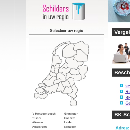
Selecteer uw regio
Vergel
Beschi
sc
Re
BK
Go
BK Sc
's-Hertogenbosch
Groningen
't Gooi
Haarlem
Alkmaar
Leiden
Amersfoort
Nijmegen
Adres: