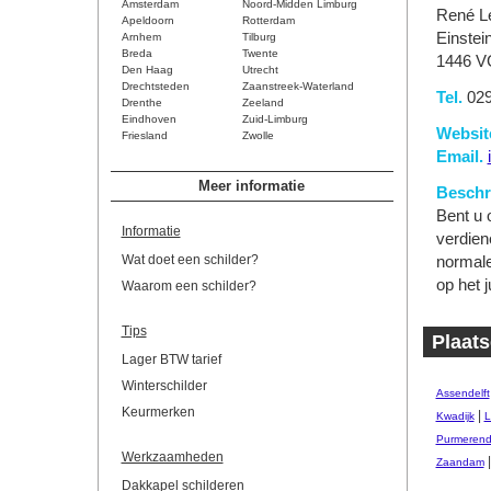
Amsterdam
Noord-Midden Limburg
René L
Apeldoorn
Rotterdam
Einstei
Arnhem
Tilburg
Breda
Twente
1446 V
Den Haag
Utrecht
Drechtsteden
Zaanstreek-Waterland
Tel.
029
Drenthe
Zeeland
Eindhoven
Zuid-Limburg
Websit
Friesland
Zwolle
Email.
Meer informatie
Beschri
Bent u o
Informatie
verdien
Wat doet een schilder?
normale
op het j
Waarom een schilder?
Tips
Plaats
Lager BTW tarief
Winterschilder
Assendelft
Keurmerken
|
Kwadijk
L
Purmeren
Werkzaamheden
Zaandam
Dakkapel schilderen