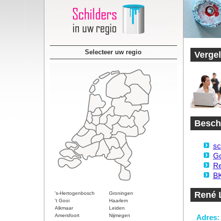
Selecteer uw regio
Vergel
Beschi
sc
Go
Re
BK
René 
's-Hertogenbosch
Groningen
't Gooi
Haarlem
Alkmaar
Leiden
Amersfoort
Nijmegen
Adres: