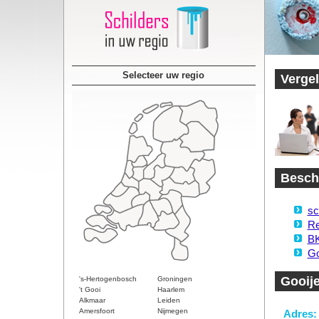
Selecteer uw regio
Vergel
Beschi
sc
Re
BK
Go
Gooije
's-Hertogenbosch
Groningen
't Gooi
Haarlem
Alkmaar
Leiden
Amersfoort
Nijmegen
Adres: