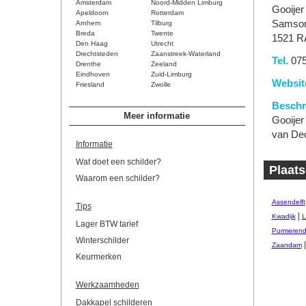
Amsterdam
Noord-Midden Limburg
Gooijer
Apeldoorn
Rotterdam
Samso
Arnhem
Tilburg
Breda
Twente
1521 R
Den Haag
Utrecht
Drechtsteden
Zaanstreek-Waterland
Tel.
075
Drenthe
Zeeland
Eindhoven
Zuid-Limburg
Websit
Friesland
Zwolle
Beschri
Meer informatie
Gooijer
van Dec
Informatie
Wat doet een schilder?
Plaats
Waarom een schilder?
Assendelft
Tips
|
Kwadijk
L
Lager BTW tarief
Purmeren
Winterschilder
Zaandam
Keurmerken
Werkzaamheden
Dakkapel schilderen