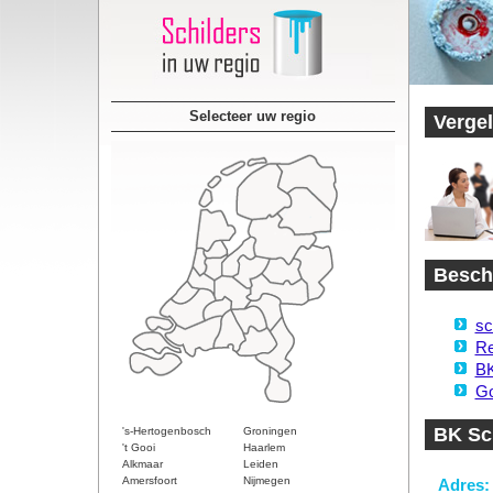
Selecteer uw regio
Vergel
Beschi
sc
Re
BK
Go
BK Sc
's-Hertogenbosch
Groningen
't Gooi
Haarlem
Alkmaar
Leiden
Amersfoort
Nijmegen
Adres: