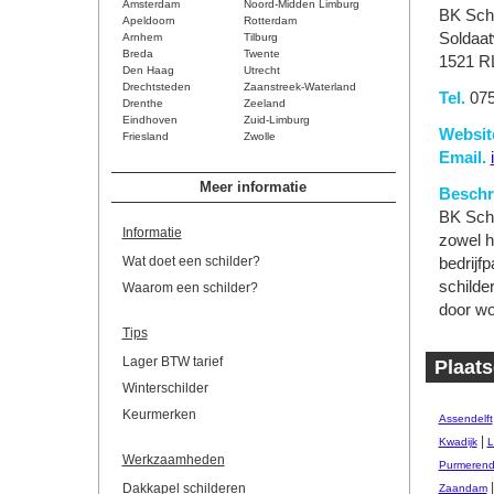
Amsterdam
Noord-Midden Limburg
BK Schi
Apeldoorn
Rotterdam
Soldaa
Arnhem
Tilburg
Breda
Twente
1521 R
Den Haag
Utrecht
Drechtsteden
Zaanstreek-Waterland
Tel.
075
Drenthe
Zeeland
Eindhoven
Zuid-Limburg
Websit
Friesland
Zwolle
Email.
Meer informatie
Beschri
BK Schi
Informatie
zowel h
Wat doet een schilder?
bedrijf
schilde
Waarom een schilder?
door wo
Tips
Lager BTW tarief
Plaats
Winterschilder
Keurmerken
Assendelft
|
Kwadijk
L
Werkzaamheden
Purmeren
Dakkapel schilderen
Zaandam