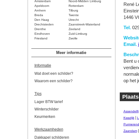
Amsterdam
Noord-Midden Limburg
René L
Apeldoorn
Rotterdam
Einstei
Arnhem
Tilburg
Breda
Twente
1446 V
Den Haag
Utrecht
Drechtsteden
Zaanstreek-Waterland
Tel.
029
Drenthe
Zeeland
Eindhoven
Zuid-Limburg
Websit
Friesland
Zwolle
Email.
Meer informatie
Beschri
Bent u o
Informatie
verdien
Wat doet een schilder?
normale
op het j
Waarom een schilder?
Tips
Plaats
Lager BTW tarief
Winterschilder
Assendelft
Keurmerken
|
Kwadijk
L
Purmeren
Werkzaamheden
Zaandam
Dakkapel schilderen