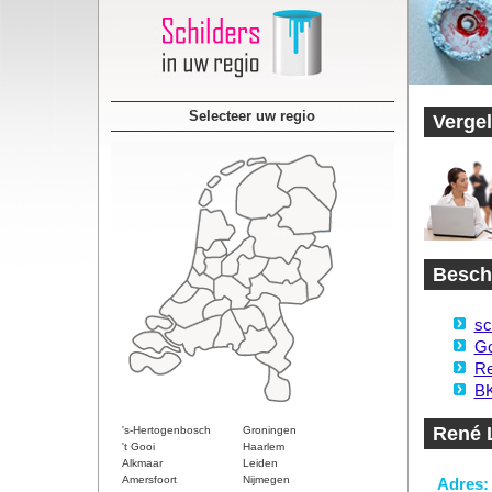
Selecteer uw regio
Vergel
Beschi
sc
Go
Re
BK
René 
's-Hertogenbosch
Groningen
't Gooi
Haarlem
Alkmaar
Leiden
Amersfoort
Nijmegen
Adres: