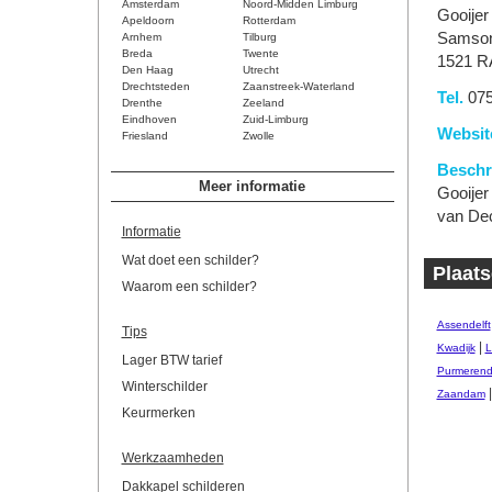
Amsterdam
Noord-Midden Limburg
Gooijer
Apeldoorn
Rotterdam
Samso
Arnhem
Tilburg
Breda
Twente
1521 R
Den Haag
Utrecht
Drechtsteden
Zaanstreek-Waterland
Tel.
075
Drenthe
Zeeland
Eindhoven
Zuid-Limburg
Websit
Friesland
Zwolle
Beschri
Meer informatie
Gooijer
van Dec
Informatie
Wat doet een schilder?
Plaats
Waarom een schilder?
Assendelft
Tips
|
Kwadijk
L
Lager BTW tarief
Purmeren
Winterschilder
Zaandam
Keurmerken
Werkzaamheden
Dakkapel schilderen