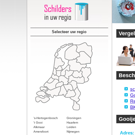
Selecteer uw regio
Vergel
Beschi
sc
Go
Re
BK
Gooije
's-Hertogenbosch
Groningen
't Gooi
Haarlem
Alkmaar
Leiden
Amersfoort
Nijmegen
Adres: