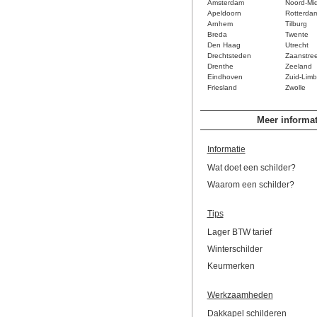
Amsterdam
Noord-Mi
Apeldoorn
Rotterda
Arnhem
Tilburg
Breda
Twente
Den Haag
Utrecht
Drechtsteden
Zaanstre
Drenthe
Zeeland
Eindhoven
Zuid-Limb
Friesland
Zwolle
Meer informat
Informatie
Wat doet een schilder?
Waarom een schilder?
Tips
Lager BTW tarief
Winterschilder
Keurmerken
Werkzaamheden
Dakkapel schilderen