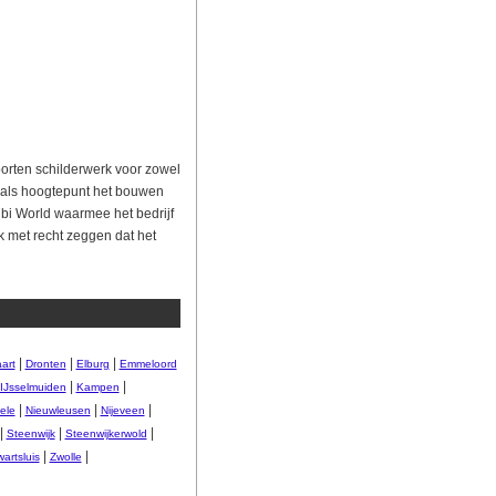
oorten schilderwerk voor zowel
et als hoogtepunt het bouwen
ibi World waarmee het bedrijf
 met recht zeggen dat het
|
|
|
art
Dronten
Elburg
Emmeloord
|
|
IJsselmuiden
Kampen
|
|
|
ele
Nieuwleusen
Nijeveen
|
|
|
Steenwijk
Steenwijkerwold
|
|
artsluis
Zwolle