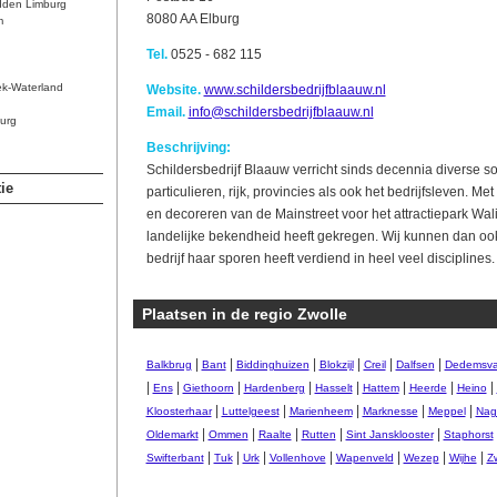
dden Limburg
8080 AA Elburg
m
Tel.
0525 - 682 115
ek-Waterland
Website.
www.schildersbedrijfblaauw.nl
Email.
info@schildersbedrijfblaauw.nl
urg
Beschrijving:
Schildersbedrijf Blaauw verricht sinds decennia diverse s
ie
particulieren, rijk, provincies als ook het bedrijfsleven. M
en decoreren van de Mainstreet voor het attractiepark Wal
landelijke bekendheid heeft gekregen. Wij kunnen dan ook
bedrijf haar sporen heeft verdiend in heel veel disciplines.
Plaatsen in de regio Zwolle
|
|
|
|
|
|
Balkbrug
Bant
Biddinghuizen
Blokzijl
Creil
Dalfsen
Dedemsva
|
|
|
|
|
|
|
|
Ens
Giethoorn
Hardenberg
Hasselt
Hattem
Heerde
Heino
|
|
|
|
|
Kloosterhaar
Luttelgeest
Marienheem
Marknesse
Meppel
Nag
|
|
|
|
|
Oldemarkt
Ommen
Raalte
Rutten
Sint Jansklooster
Staphorst
|
|
|
|
|
|
|
Swifterbant
Tuk
Urk
Vollenhove
Wapenveld
Wezep
Wijhe
Zw