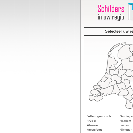
Selecteer uw r
's-Hertogenbosch
Groninge
't Gooi
Haarlem
Alkmaar
Leiden
Amersfoort
Nijmegen