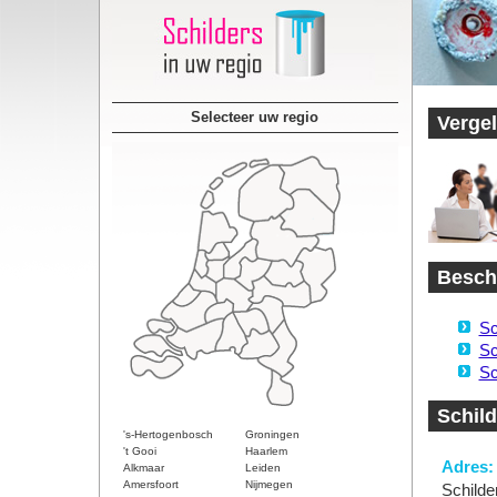
Selecteer uw regio
Vergel
Beschi
Sc
Sc
Sc
Schild
's-Hertogenbosch
Groningen
't Gooi
Haarlem
Adres:
Alkmaar
Leiden
Amersfoort
Nijmegen
Schilde