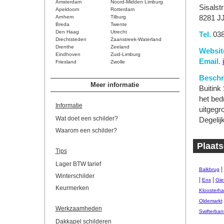
Amsterdam
Noord-Midden Limburg
Sisalst
Apeldoorn
Rotterdam
Arnhem
Tilburg
8281 J
Breda
Twente
Den Haag
Utrecht
Tel.
038
Drechtsteden
Zaanstreek-Waterland
Drenthe
Zeeland
Websit
Eindhoven
Zuid-Limburg
Email.
Friesland
Zwolle
Beschri
Meer informatie
Buitink
het bedr
Informatie
uitgegr
Wat doet een schilder?
Degelij
Waarom een schilder?
Plaats
Tips
Lager BTW tarief
|
Balkbrug
Winterschilder
|
|
Ens
Gie
Keurmerken
Kloosterha
Oldemarkt
Werkzaamheden
Swifterban
Dakkapel schilderen