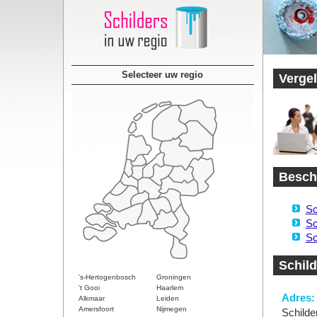
Selecteer uw regio
Vergel
Beschi
Sc
Sc
Sc
Schild
's-Hertogenbosch
Groningen
't Gooi
Haarlem
Adres:
Alkmaar
Leiden
Amersfoort
Nijmegen
Schilde