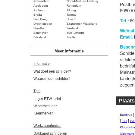
Amsterdam
Noord-Midden Limburg
Postbu
Apeldoorn
Rotterdam
Arnhem
Tilburg
8080 AA
Breda
Twente
Den Haag
Utrecht
Tel.
052
Drechtsteden
Zaanstreek-Waterland
Drenthe
Zeeland
Websit
Eindhoven
Zuid-Limburg
Email.
Friesland
Zwolle
Beschri
Meer informatie
Schilde
schilder
Informatie
bedrijf
Wat doet een schilder?
Mainstr
landeli
Waarom een schilder?
zeggen d
Tips
Lager BTW tarief
Plaats
Winterschilder
Keurmerken
|
Balkbrug
|
|
Ens
Gie
Werkzaamheden
Kloosterha
Dakkapel schilderen
Oldemarkt